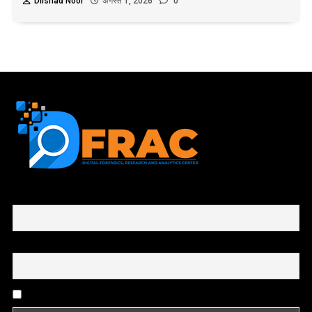
Dilshad Noor
अगस्त 1, 2026
0
First name or full name
Email
By continuing, you accept the privacy policy