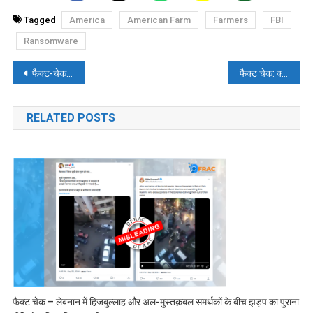
Tagged
America
American Farm
Farmers
FBI
Ransomware
पोस्ट
फैक्ट-चेक: अफगानिस्तान के पंजशीर में हिंदू देवी-देवताओं की पेंटिंग का सच?
फैक्ट चेक: क्या लोकप्रिय श्रीलंकाई गायक को भारत के सांस्कृतिक राजदूत के रूप में नियुक्त किया गया है?
नेविगेशन
RELATED POSTS
फैक्ट चेक – लेबनान में हिजबुल्लाह और अल-मुस्तक़बल समर्थकों के बीच झड़प का पुराना