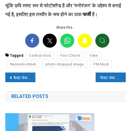
चूंकि छवि स्पष्ट रूप से फोटोशॉप्ड है और ‘मनोरंजन’ के उद्देश्य से बनाई
गई है, इसलिए इस तस्वीर के सच होने का दावा
फर्जी
है।
Share this…
Tagged
Central Vista
Fact Check
Fake
Narendra Modi
photo shopped image
PM Modi
पोस्ट
फैक्ट चेक: क्या लोकप्रिय श्रीलंकाई गायक को भारत के सांस्कृतिक राजदूत के रूप में नियुक्त किया गया है?
फैक्ट-चेक: ट्विटर पर चलने वाले #AntiIndiaCongress ट्रेंड में कई भ्रामक और मनघड़ंत दावे
नेविगेशन
RELATED POSTS