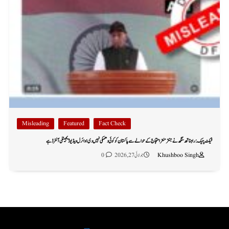
Misleading
Featured
Fact Check
فیکٹ چیک: راجناتھ سنگھ نے جنتر منتر احتجاج کے حوالے سے پاکستان کو کوئی دھمکی نہیں دی؛ وائرل ویڈیو ڈیجیٹلی آلٹرڈ ہے
Khushboo Singh
جولائی 27, 2026
0