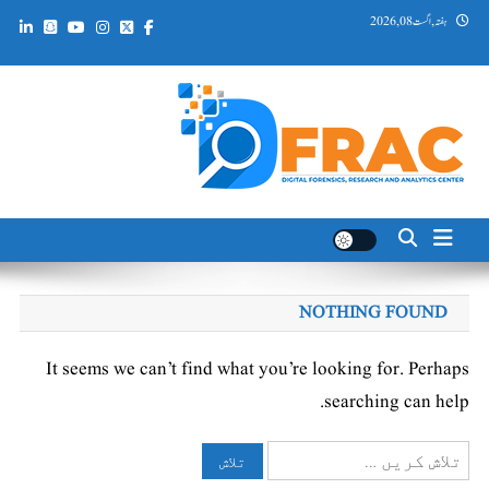
Ski
ہفتہ, اگست 08, 2026
t
conten
DFRAC_ORG
Digital Forensics, Research and Analytics Center
NOTHING FOUND
It seems we can’t find what you’re looking for. Perhaps
searching can help.
تلاش
کریں