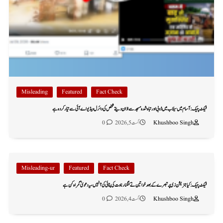
Misleading
Featured
Fact Check
فیکٹ چیک: آسام میں سیلاب میں ڈوبی اور تباہ شدہ مسجد سے اذان دیتے شخص کی وائرل ویڈیو اے آئی سے تیار کردہ ہے
Khushboo Singh
اگست 5, 2026
0
Misleading-ur
Featured
Fact Check
فیکٹ چیک: کیا جنریشن زی پر تبصرے کے بعد خواتین نے کنگنا رناوت کی پٹائی کی؟ نہیں، یہ دعویٰ گمراہ کن ہے
Khushboo Singh
اگست 4, 2026
0