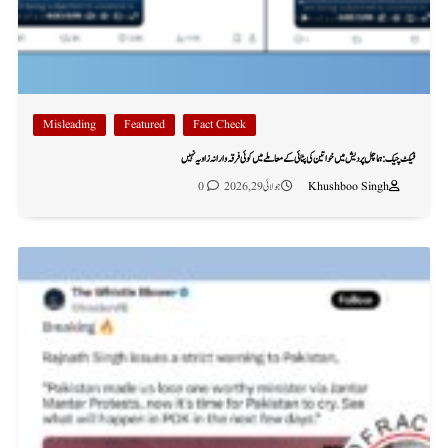
Misleading
Featured
Fact Check
فیکٹ چیک: ہماچل پردیش میں خواتین کی پٹائی کے معاملے میں کوئی فرقہ وارانہ زاویہ نہیں
Khushboo Singh
جولائی 29, 2026
0