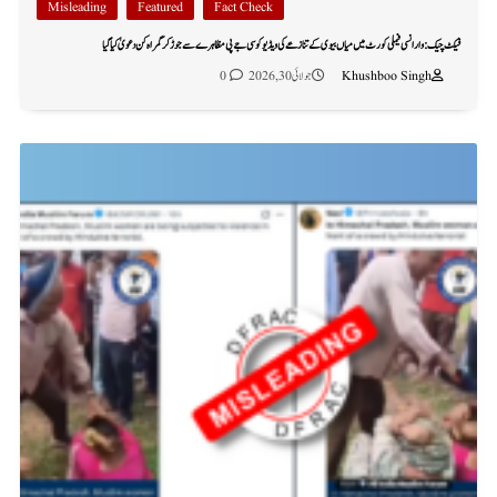
Misleading
Featured
Fact Check
فیکٹ چیک: وارانسی فیملی کورٹ میں میاں بیوی کے تنازعے کی ویڈیو کو سی جے پی مظاہرے سے جوڑ کر گمراہ کن دعویٰ کیا گیا
Khushboo Singh
جولائی 30, 2026
0