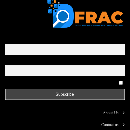
First name or full name
Email
By continuing, you accept the privacy policy
About Us
Contact us