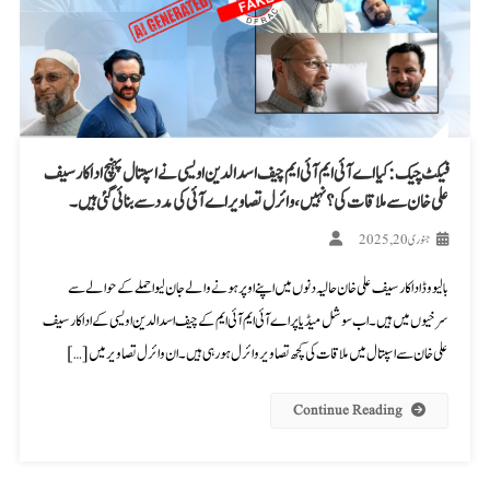
فیکٹ چیک: کیا اے آئی ایم آئی ایم چیف اسد الدین اویسی نے اسپتال پہنچ اداکار سیف
علی خان سے ملاقات کی؟ نہیں، وائرل تصاویر اے آئی کی مدد سے بنائی گئی ہیں۔
جنوری 20, 2025
بالیو وڈ اداکار سیف علی خان حالیہ دنوں میں اپنے اوپر ہونے والے جان لیوا حملے کے حوالے سے
سرخیوں میں ہیں۔ اب سوشل میڈیا پر اے آئی ایم آئی ایم کے چیف اسدالدین اویسی کے اداکار سیف
علی خان سے اسپتال میں ملاقات کی کچھ تصاویر وائرل ہو رہی ہیں۔ ان وائرل تصاویر میں […]
Continue Reading