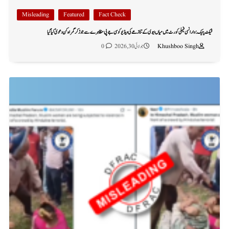
Misleading
Featured
Fact Check
فیکٹ چیک: وارانسی فیملی کورٹ میں میاں بیوی کے تنازعے کی ویڈیو کو سی جے پی مظاہرے سے جوڑ کر گمراہ کن دعویٰ کیا گیا
Khushboo Singh
جولائی 30, 2026
0