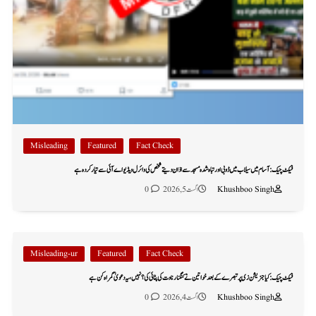
Misleading
Featured
Fact Check
فیکٹ چیک: آسام میں سیلاب میں ڈوبی اور تباہ شدہ مسجد سے اذان دیتے شخص کی وائرل ویڈیو اے آئی سے تیار کردہ ہے
Khushboo Singh
اگست 5, 2026
0
Misleading-ur
Featured
Fact Check
فیکٹ چیک: کیا جنریشن زی پر تبصرے کے بعد خواتین نے کنگنا رناوت کی پٹائی کی؟ نہیں، یہ دعویٰ گمراہ کن ہے
Khushboo Singh
اگست 4, 2026
0