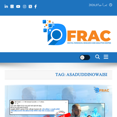
Ski
جمعہ, اگست 07, 2026
t
conten
DFRAC_ORG
Digital Forensics, Research and Analytics Center
TAG:
ASADUDDINOWAISI