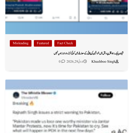
Misleading
Featured
Fact Check
فیکٹ چیک: ہماچل پردیش میں خواتین کی پٹائی کے معاملے میں کوئی فرقہ وارانہ زاویہ نہیں
Khushboo Singh
جولائی 29, 2026
0