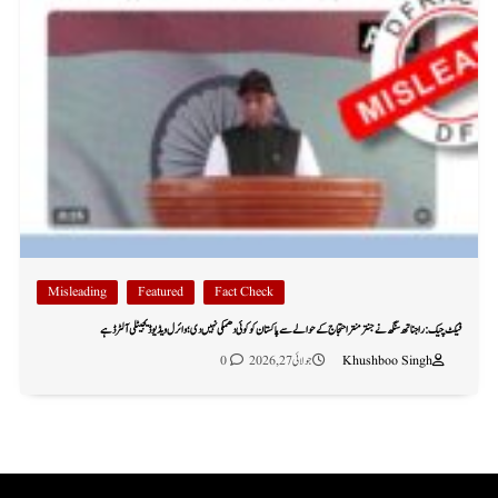
Misleading
Featured
Fact Check
فیکٹ چیک: راجناتھ سنگھ نے جنتر منتر احتجاج کے حوالے سے پاکستان کو کوئی دھمکی نہیں دی؛ وائرل ویڈیو ڈیجیٹلی آلٹرڈ ہے
Khushboo Singh
جولائی 27, 2026
0