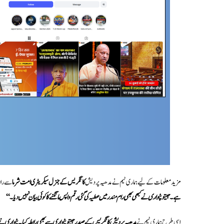
مزید معلومات کے لیے ہماری ٹیم نے مدھیہ پردیش
کانگریس کے جنرل سیکریٹری امت شرما
سے راب
ہے۔ جیتو پٹواری نے کبھی بھی رام مندر میں عطیہ کی گئی رقم واپس مانگنے کا کوئی بیان نہیں دیا
۔‘‘
اسی طرح ہماری ٹیم نے
مدھیہ پردیش کانگریس کے صدر جیتو پٹواری سے بھی رابطہ کیا۔ پٹواری نے و