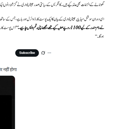
گھوٹالے کے الزامات بھی عائد کیے ہیں۔ کانگریس کے ریاستی صدر جیتو پٹواری نے گزشتہ دنوں ایک 
اسی دوران سوشل میڈیا پر جیتو پٹواری کے بیان کا ایک پوسٹ کارڈ وائرل ہو رہا ہے، جس کے ساتھ دعو
نے رام مندر کے لیے 1100 روپے عطیہ کیے تھے، مجھے اپنی رقم واپس چاہیے۔‘
‘
اس پوسٹ کارڈ
ہوگا۔‘‘