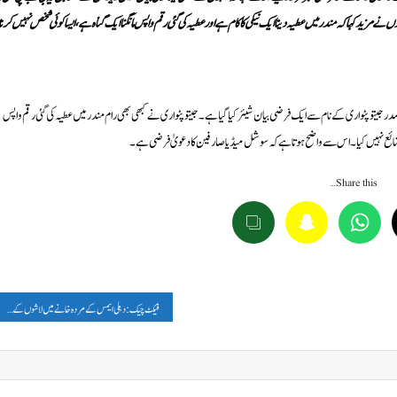
مزید کہا کہ مندر میں عطیہ دینا ایک نیکی کا کام ہے اور عطیہ کی گئی رقم واپس مانگنا ایک گناہ ہے، ایسا کوئی شخص نہیں کرتا
 پٹواری کے نام سے ایک فرضی بیان شیئر کیا گیا ہے۔ جیتو پٹواری نے کبھی بھی رام مندر میں عطیہ کی گئی رقم واپس
ائع نہیں کیا۔ اس سے واضح ہوتا ہے کہ سوشل میڈیا صارفین کا دعویٰ فرضی ہے۔
Share this…
فیکٹ چیک: دہلی ایمس کے مردہ خانے میں لاشوں کے اچانک اٹھ بیٹھنے اور چلنے کا کوئی واقعہ پیش نہیں آیا، وائرل ویڈیو اے آئی جنریٹڈ ہے