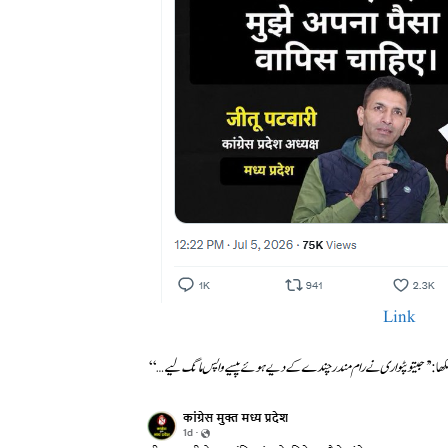
Link
ا: ’
’جیتو پٹواری نے رام مندر چندے کے دیے ہوئے پیسے واپس مانگ لیے
…‘‘