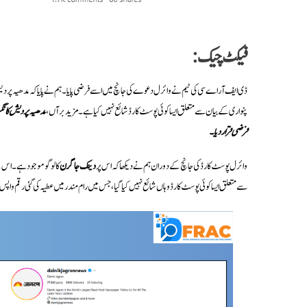
فیکٹ چیک:
ڈی ایف آر اے سی کی ٹیم نے وائرل دعوے کی جانچ میں اسے فرضی پایا۔ ہم نے پایا کہ مدھیہ پردیش 
پٹواری کے بیان سے متعلق ایسا کوئی پوسٹ کارڈ شائع نہیں کیا ہے۔ مزید برآں،
مدھیہ پردیش کانگ
فرضی قرار دیا۔
وائرل پوسٹ کارڈ کی جانچ کے دوران ہم نے دیکھا کہ اس پر
دینک جاگرن
کا لوگو موجود ہے۔ اس 
سے متعلق ایسا کوئی پوسٹ کارڈ وہاں شائع نہیں کیا گیا، جس میں رام مندر میں عطیہ کی گئی رقم واپس م