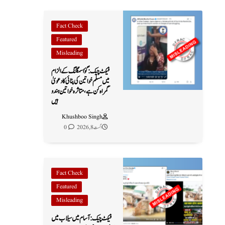
Fact Check
Featured
Misleading
فیکٹ چیک: گؤ اسمگلنگ کے الزام
میں مسلم خواتین کی پٹائی کا دعویٰ
گمراہ کن ہے، متاثرہ خواتین ہندو
ہیں
Khushboo Singh
اگست 8, 2026
0
Fact Check
Featured
Misleading
فیکٹ چیک: آسام میں سیلاب میں