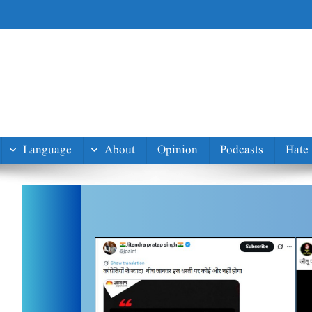
Language
About
Opinion
Podcasts
Hate