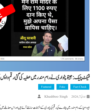
فیکٹ چیک: جیتو پٹواری نے رام مندر میں عطیہ کی گئی رقم واپس 
Featured
Fake
Fact Check
Khushboo Singh
جولائی 7, 2026
ایودھیا کے رام مندر میں چندے کی رقم کی چوری کے الزامات سامنے آئے ہیں اور اس معاملے میں ک