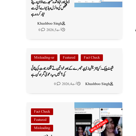
ڈوبی اور تباہ شدہ مسجد سے اذان دیتے
شخص کی وائرل ویڈیو اے آئی سے
تیار کردہ ہے
Khushboo Singh
اگست 5, 2026
0
Misleading-ur
Featured
Fact Check
فیکٹ چیک: کیا جنریشن زی پر تبصرے کے بعد خواتین نے کنگنا رناوت کی پٹائی
کی؟ نہیں، یہ دعویٰ گمراہ کن ہے
Khushboo Singh
اگست 4, 2026
0
Fact Check
Featured
Misleading