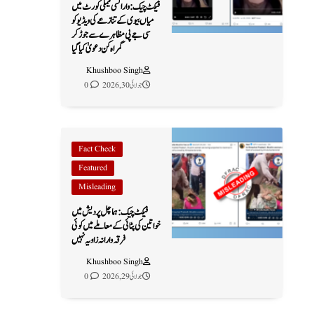
فیکٹ چیک: وارانسی فیملی کورٹ میں
میاں بیوی کے تنازعے کی ویڈیو کو
سی جے پی مظاہرے سے جوڑ کر
گمراہ کن دعویٰ کیا گیا
Khushboo Singh
جولائی 30, 2026
0
Fact Check
Featured
Misleading
فیکٹ چیک: ہماچل پردیش میں
خواتین کی پٹائی کے معاملے میں کوئی
فرقہ وارانہ زاویہ نہیں
Khushboo Singh
جولائی 29, 2026
0