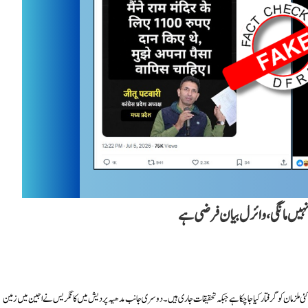
نہیں مانگی، وائرل بیان فرضی ہے
ئی ملزمان کو گرفتار کیا جا چکا ہے جبکہ تحقیقات جاری ہیں۔ دوسری جانب مدھیہ پردیش میں کانگریس نے اجین میں زمین