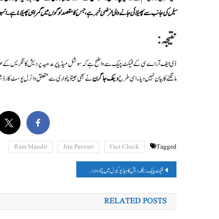
سیل کی جانب سے پھیلائی جانے والی فرضی خبر ہے، جس کا مقصد لوگوں میں گمراہی پھیلانا ہے۔ انہوں نے 
نتیجہ:
ڈی ایف آر اے سی کے فیکٹ چیک سے واضح ہے کہ سوشل میڈیا پر مدھیہ پردیش کانگریس کے صدر جیتو
مانگنے کا بیان نہیں دیا۔ اسی طرح
دینک جاگرن
نے بھی جیتو پٹواری سے متعلق وائرل پوسٹ کارڈ ش
Ram Mandir
Jitu Patwari
Fact Check
Tagged
پوسٹوں
فیکٹ چیک: بنگلہ دیش کا ویڈیو کیرل میں پتا دوارا بیٹیوں کے یون شوشن سے جوڑ کر بھرامک دعوے کے ساتھ ہوا وائرل
کی
RELATED POSTS
نیویگیشن