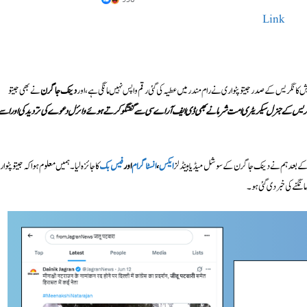
Link
کانگریس کے صدر جیتو پٹواری نے رام مندر میں عطیہ کی گئی رقم واپس نہیں مانگی ہے، اور
دینک جاگرن
نے بھی جیتو
ریس کے جنرل سیکریٹری امت شرما نے بھی ڈی ایف آر اے سی سے گفتگو کرتے ہوئے وائرل دعوے کی تردید کی اور اسے
کے بعد ہم نے دینک جاگرن کے سوشل میڈیا ہینڈلز
ایکس
،
انسٹاگرام
اور
فیس بک
کا جائزہ لیا۔ ہمیں معلوم ہوا کہ جیتو پٹوا
انگنے کی خبر دی گئی ہو۔