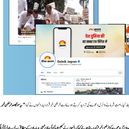
طہ کیا۔ امت شرما نے وائرل دعوے کی تردید کرتے ہوئے اسے فرضی خبر قرار دیا۔ انہوں نے کہا:
’
’یہ سو فیصد فرضی خبر
ائرل دعوے کو فرضی خبر قرار دیتے ہوئے کہا کہ انہوں نے کبھی ایسا کوئی بیان نہیں دیا۔ ان کے مطابق یہ بی جے پی آئی ٹ