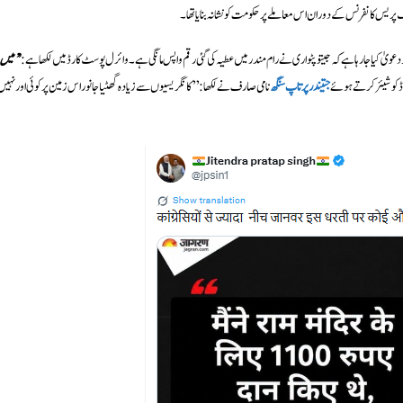
پریس کانفرنس کے دوران اس معاملے پر حکومت کو نشانہ بنایا تھا۔
یٰ کیا جا رہا ہے کہ جیتو پٹواری نے رام مندر میں عطیہ کی گئی رقم واپس مانگی ہے۔ وائرل پوسٹ کارڈ میں لکھا ہے:
’
’میں
 کو شیئر کرتے ہوئے
جتیندر پرتاپ سنگھ
نامی صارف نے لکھا: ’’کانگریسیوں سے زیادہ گھٹیا جانور اس زمین پر کوئی اور نہیں