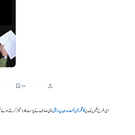
اسی طرح فیس بک پر
کانگریس مکت مدھیہ پردیش
نامی صارف نے پوسٹ کارڈ شیئر کرتے ہوئے لکھ