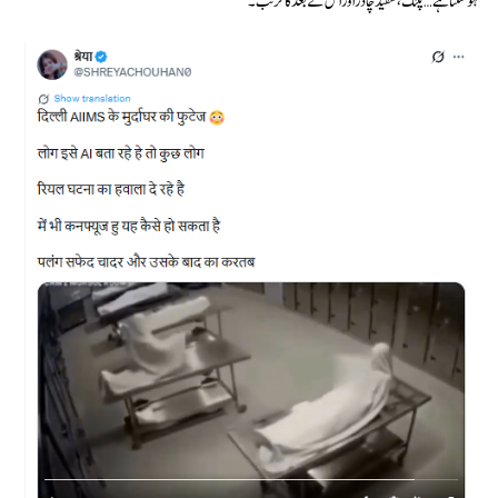
ہو سکتا ہے… پلنگ، سفید چادر اور اس کے بعد کا کرتب۔”