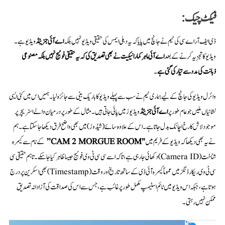
فیکٹ چیک:
ڈی ایف آر اے سی کی ٹیم نے جانچ میں پایا کہ یہ دہلی ایمس کی حقیقی ویڈیو نہیں بلکہ
اے آئی جنریٹڈ
ویڈیو ہے۔
ویڈیو کا تجزیہ کرنے کے بعد
اے آئی ماہر کمار انیکیت نے بھی تصدیق کی کہ یہ حقیقی فوٹیج نہیں بلکہ مصنوعی
ذہانت کی مدد سے تیار کی گئی ہے
۔
وائرل ویڈیو کی جانچ کے لیے ہماری ٹیم نے سب سے پہلے ویڈیو کا باریک بینی سے جائزہ لیا۔ ہمیں اس میں کئی ایسی
نشانیاں ملیں جو عام طور پر
اے آئی جنریٹڈ
ویڈیوز میں پائی جاتی ہیں۔ مثال کے طور پر درمیان والے اسٹریچر پر
موجود لاش کا رخ اچانک بدل جاتا ہے۔ اس کے علاوہ سائے (شیڈوز) میں بھی واضح فرق دیکھا جا سکتا ہے۔ ہم
نے یہ بھی دیکھا کہ ویڈیو کے فریم میں
"CAM 2 MORGUE ROOM”
کے نام سے کیمرہ
شناخت (Camera ID) دکھائی جا رہی ہے، تاکہ اسے سی سی ٹی وی فوٹیج جیسا ظاہر کیا جا سکے۔ تاہم حقیقی سی
سی ٹی وی ریکارڈنگز میں عموماً کیمرہ آئی ڈی کے ساتھ تاریخ اور وقت (Timestamp) بھی اسکرین پر درج
ہوتا ہے، جبکہ اس ویڈیو میں ٹائم اسٹیمپ مکمل طور پر غائب ہے، جس سے اس کی صداقت کی آزادانہ تصدیق
ممکن نہیں رہتی۔