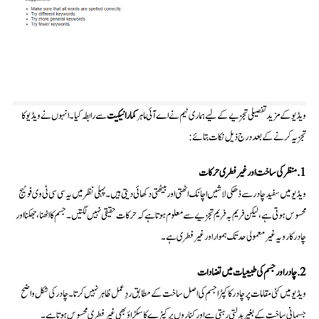
ویڈیو کے مزید تفصیلی تجزیے کے لیے ہماری ٹیم نے اے آئی ماہر
کمار انیکیت
سے رابطہ کیا۔ انہوں نے ویڈیو کا
تجزیہ کرنے کے بعد درج ذیل نکات بتائے:
1. منظر کی ساخت اور غیر فطری حرکات
ویڈیو میں سفید چادر سے ڈھکی لاشیں اچانک اٹھتی اور بیٹھتی دکھائی دیتی ہیں۔ پہلی نظر میں یہ سی سی ٹی وی فوٹیج
محسوس ہوتی ہے، لیکن فریم بہ فریم تجزیے سے معلوم ہوتا ہے کہ حرکات حقیقی نہیں لگتیں۔ جسم کا اٹھنا، جھکنا اور
چادر کا رویہ غیر معمولی حد تک ہموار اور غیر فطری ہے۔
2. چادر اور جسم کی طبیعیات میں تضادات
ویڈیو میں کئی مقامات پر چادر کا کپڑا جسم کی اصل ساخت کے مطابق ردِعمل ظاہر نہیں کرتا۔ چادر کی شکل واضح
جسمانی ساخت کے بغیر بدلتی رہتی ہے اور کناروں پر کپڑے کا سکڑاؤ بھی غیر فطری محسوس ہوتا ہے۔