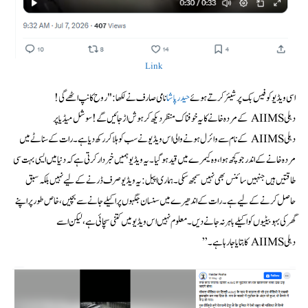
Link
اسی ویڈیو کو فیس بک پر شیئر کرتے ہوئے
حیدر پاشا
نامی صارف نے لکھا: "روح کانپ اٹھے گی!
دہلی AIIMS کے مردہ خانے کا یہ خوفناک منظر دیکھ کر ہوش اڑ جائیں گے! سوشل میڈیا پر
دہلی AIIMS کے نام سے وائرل ہونے والی اس ویڈیو نے سب کو ہلا کر رکھ دیا ہے۔ رات کے سناٹے میں
مردہ خانے کے اندر جو کچھ ہوا، وہ کیمرے میں قید ہو گیا۔ یہ ویڈیو ہمیں خبردار کرتی ہے کہ دنیا میں ایسی بہت سی
طاقتیں ہیں جنہیں سائنس بھی نہیں سمجھ سکی۔ ہماری اپیل: یہ ویڈیو صرف ڈرنے کے لیے نہیں بلکہ سبق
حاصل کرنے کے لیے ہے۔ رات کے اندھیرے میں سنسان جگہوں پر اکیلے جانے سے بچیں، خاص طور پر اپنے
گھر کی بہو بیٹیوں کو اکیلے باہر نہ جانے دیں۔ معلوم نہیں اس ویڈیو میں کتنی سچائی ہے، لیکن اسے
دہلی AIIMS کا بتایا جا رہا ہے۔”