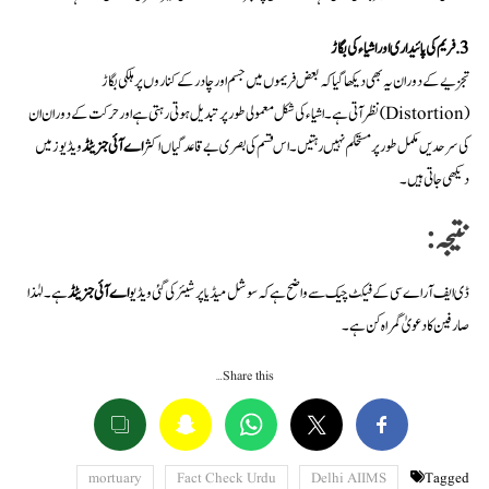
3. فریم کی پائیداری اور اشیاء کی بگاڑ
تجزیے کے دوران یہ بھی دیکھا گیا کہ بعض فریموں میں جسم اور چادر کے کناروں پر ہلکی بگاڑ
(Distortion) نظر آتی ہے۔ اشیاء کی شکل معمولی طور پر تبدیل ہوتی رہتی ہے اور حرکت کے دوران ان
کی سرحدیں مکمل طور پر مستحکم نہیں رہتیں۔ اس قسم کی بصری بے قاعدگیاں اکثر
اے آئی جنریٹڈ
ویڈیوز میں
دیکھی جاتی ہیں۔
نتیجہ:
ڈی ایف آر اے سی کے فیکٹ چیک سے واضح ہے کہ سوشل میڈیا پر شیئر کی گئی ویڈیو
اے آئی جنریٹڈ
ہے۔ لہٰذا
صارفین کا دعویٰ گمراہ کن ہے۔
Share this…
mortuary
Fact Check Urdu
Delhi AIIMS
Tagged