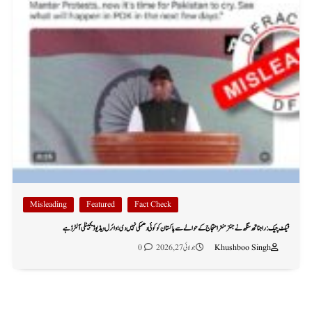
Misleading
Featured
Fact Check
فیکٹ چیک: راجناتھ سنگھ نے جنتر منتر احتجاج کے حوالے سے پاکستان کو کوئی دھمکی نہیں دی؛ وائرل ویڈیو ڈیجیٹلی آلٹرڈ ہے
Khushboo Singh
جولائی 27, 2026
0