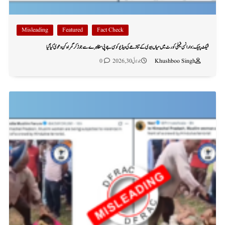
Misleading
Featured
Fact Check
فیکٹ چیک: وارانسی فیملی کورٹ میں میاں بیوی کے تنازعے کی ویڈیو کو سی جے پی مظاہرے سے جوڑ کر گمراہ کن دعویٰ کیا گیا
Khushboo Singh
جولائی 30, 2026
0