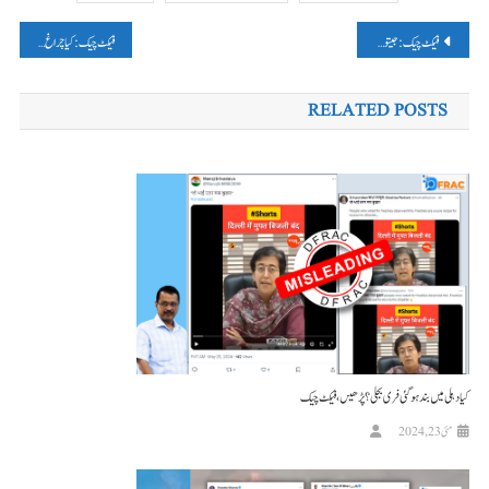
پوسٹوں
فیکٹ چیک: جیتو پٹواری نے رام مندر میں عطیہ کی گئی رقم واپس نہیں مانگی، وائرل بیان فرضی ہے
فیکٹ چیک: کیا چراغ پاسوان نے شری گنگا نگر ریپ پیڑیتا سے ملاقات کی؟ نہیں، یہ ویڈیو دربھنگہ کا ہے
کی
RELATED POSTS
نیویگیشن
کیا دہلی میں بند ہو گئی فری بجلی؟ پڑھیں، فیکٹ چیک
مئی 23, 2024