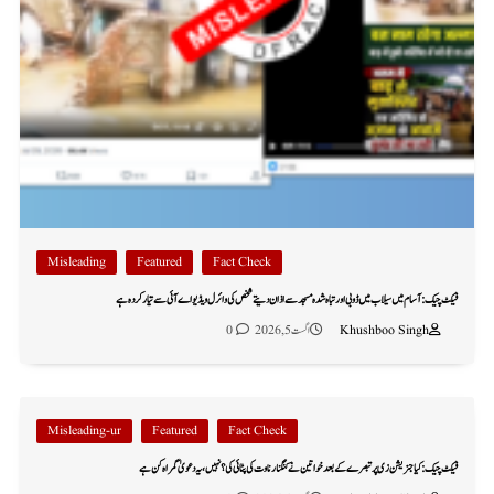
Misleading
Featured
Fact Check
فیکٹ چیک: آسام میں سیلاب میں ڈوبی اور تباہ شدہ مسجد سے اذان دیتے شخص کی وائرل ویڈیو اے آئی سے تیار کردہ ہے
Khushboo Singh
اگست 5, 2026
0
Misleading-ur
Featured
Fact Check
فیکٹ چیک: کیا جنریشن زی پر تبصرے کے بعد خواتین نے کنگنا رناوت کی پٹائی کی؟ نہیں، یہ دعویٰ گمراہ کن ہے