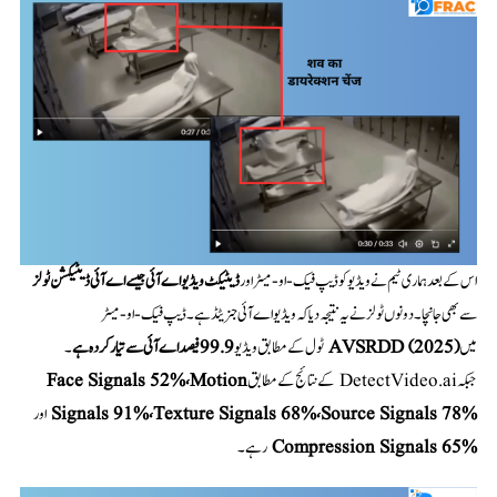
اس کے بعد ہماری ٹیم نے ویڈیو کو ڈیپ فیک-او-میٹر اور
ڈیٹیکٹ ویڈیو اے آئی جیسے اے آئی ڈیٹیکشن ٹولز
سے بھی جانچا۔ دونوں ٹولز نے یہ نتیجہ دیا کہ ویڈیو اے آئی جنریٹڈ ہے۔ ڈیپ فیک-او-میٹر
میں
AVSRDD (2025)
ٹول کے مطابق ویڈیو
۔
جبکہ DetectVideo.ai کے نتائج کے مطابق
Face Signals 52%، Motion
Signals 91%، Texture Signals 68%، Source Signals 78%
اور
Compression Signals 65%
رہے۔