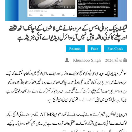
فیکٹ چیک: دہلی ایمس کے مردہ خانے میں لاشوں کے اچانک اٹھ بیٹھنے
اور چلنے کا کوئی واقعہ پیش نہیں آیا، وائرل ویڈیو اے آئی جنریٹڈ ہے
Featured
Fake
Fact Check
Khushboo Singh
جولائی 8, 2026
سوشل میڈیا پر ایک مبینہ سی سی ٹی وی فوٹیج تیزی سے وائرل ہو رہی ہے۔ اس فوٹیج میں دیکھا جا سکتا ہے کہ ایک
مردہ خانے میں اسٹریچرز پر کئی لاشیں رکھی ہوئی ہیں۔ اچانک ان میں سے دو لاشیں اٹھ کر بیٹھ جاتی ہیں اور کچھ
دیر بعد اسٹریچر سمیت آگے پیچھے حرکت کرنے لگتی ہیں۔ اس ویڈیو کو شیئر کرنے والے صارفین دعویٰ کر رہے
ہیں کہ یہ دہلی
ایمس
میں پیش آنے والے واقعے کی سی سی ٹی وی فوٹیج ہے۔
اس ویڈیو کو ایکس پر شیئر کرتے ہوئے ایک صارف نے لکھا: "دہلی AIIMS کے مردہ خانے کی فوٹیج… کچھ
لوگ اسے اے آئی بتا رہے ہیں تو کچھ لوگ اسے حقیقی واقعہ قرار دے رہے ہیں۔ میں بھی کنفیوز ہوں کہ یہ کیسے