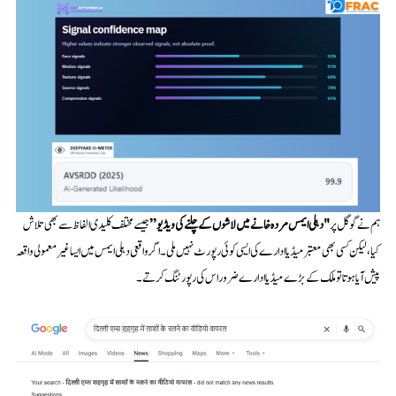
ہم نے گوگل پر
"دہلی ایمس مردہ خانے میں لاشوں کے چلنے کی ویڈیو”
جیسے مختلف کلیدی الفاظ سے بھی تلاش
کیا، لیکن کسی بھی معتبر میڈیا ادارے کی ایسی کوئی رپورٹ نہیں ملی۔ اگر واقعی دہلی ایمس میں ایسا غیر معمولی واقعہ
پیش آیا ہوتا تو ملک کے بڑے میڈیا ادارے ضرور اس کی رپورٹنگ کرتے۔