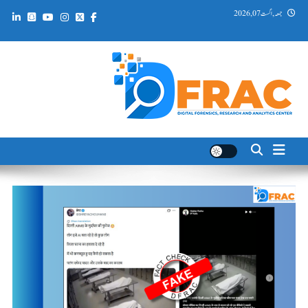
Ski
جمعہ, اگست 07, 2026
t
conten
DFRAC_ORG
Digital Forensics, Research and Analytics Center