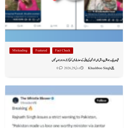
Misleading
Featured
Fact Check
فیکٹ چیک: ہماچل پردیش میں خواتین کی پٹائی کے معاملے میں کوئی فرقہ وارانہ زاویہ نہیں
Khushboo Singh
جولائی 29, 2026
0