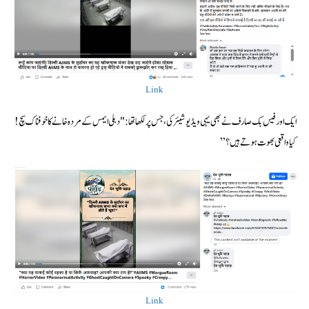
Link
ایک اور فیس بک صارف نے بھی یہی ویڈیو شیئر کی، جس پر لکھا تھا: "دہلی ایمس کے مردہ خانے کا خوفناک سچ!
کیا واقعی بھوت ہوتے ہیں؟”
Link