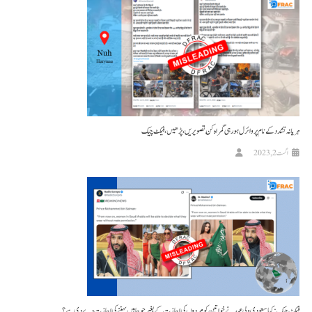
ہریانہ تشدد کے نام پر وائرل ہو رہی گمراہ کُن تصویریں، پڑھیں، فیکٹ چیک
اگست 2, 2023
فیکٹ چیک: کیا سعودی ولی عہد نے خواتین کو مردوں کی اجازت کے بغیر جو چاہیں پہننے کی اجازت دے دی ہے؟