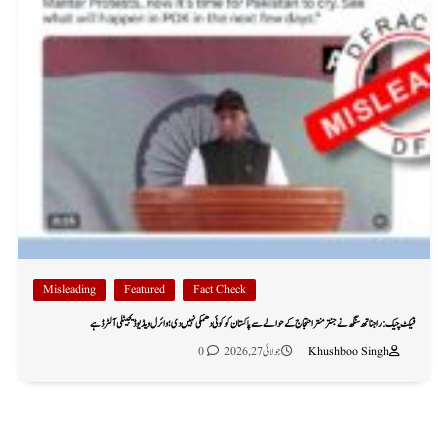
Misleading
Featured
Fact Check
فیکٹ چیک: راجناتھ سنگھ نے جنتر منتر احتجاج کے حوالے سے پاکستان کو کوئی دھمکی نہیں دی؛ وائرل ویڈیو ڈیجیٹلی آلٹرڈ ہے
Khushboo Singh
جولائی 27, 2026
0