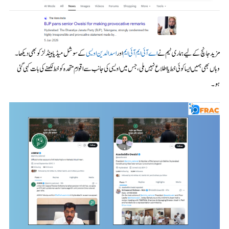
مزید جانچ کے لیے ہماری ٹیم نے
اے آئی ایم آئی ایم
اور
اسدالدین اویسی
کے سوشل میڈیا ہینڈلز کو بھی دیکھا۔
وہاں بھی ہمیں ایسا کوئی خط یا اطلاع نہیں ملی، جس میں اویسی کی جانب سے اقوامِ متحدہ کو خط لکھنے کی بات کہی گئی
ہو۔