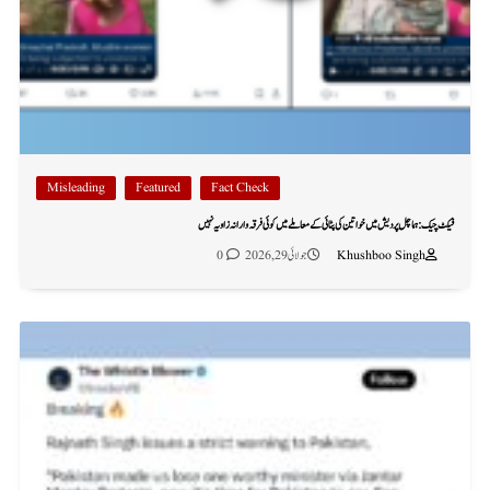
Misleading
Featured
Fact Check
فیکٹ چیک: ہماچل پردیش میں خواتین کی پٹائی کے معاملے میں کوئی فرقہ وارانہ زاویہ نہیں
Khushboo Singh
جولائی 29, 2026
0