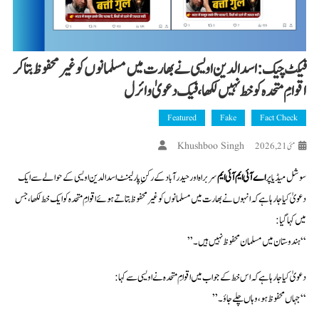
فیکٹ چیک: اسدالدین اویسی نے بھارت میں مسلمانوں کو غیر محفوظ بتا کر
اقوامِ متحدہ کو خط نہیں لکھا، فیک دعویٰ وائرل
Featured
Fake
Fact Check
Khushboo Singh
مئی 21, 2026
سوشل میڈیا پر
اے آئی ایم آئی ایم
سربراہ اور حیدرآباد کے رکنِ پارلیمنٹ اسدالدین اویسی کے حوالے سے ایک
دعویٰ کیا جا رہا ہے کہ انہوں نے بھارت میں مسلمانوں کو غیر محفوظ بتاتے ہوئے اقوامِ متحدہ کو ایک خط لکھا، جس
میں کہا گیا:
“ہندوستان میں مسلمان محفوظ نہیں ہیں۔”
دعویٰ کیا جا رہا ہے کہ اس خط کے جواب میں اقوامِ متحدہ نے اویسی سے کہا:
“جہاں محفوظ ہو، وہاں چلے جاؤ۔”