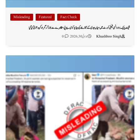
Misleading
Featured
Fact Check
فیکٹ چیک: وارانسی فیملی کورٹ میں میاں بیوی کے تنازعے کی ویڈیو کو سی جے پی مظاہرے سے جوڑ کر گمراہ کن دعویٰ کیا گیا
Khushboo Singh
جولائی 30, 2026
0