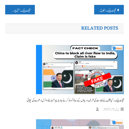
پوسٹوں
فیکٹ چیک: نکاح میں ڈی جے بند کرنے کی اپیل کرتے مسلمانوں کا ویڈیو فرقہ وارانہ دعوے کے ساتھ وائرل
فیکٹ چیک: منی پور میں ہتھیار برآمد ہونے کے ویڈیو کو آسام کی مسجد کا بتا کر گمراہ کن دعویٰ کیا گیا
کی
RELATED POSTS
نیویگیشن
فیکٹ چیک: کیا چین نے بھارت کی طرف دریاؤں کے بہاؤ کو بند کرنے جا رہا ہے؟ جانئے وائرل دعوے کی سچّائی
اپریل 25, 2025