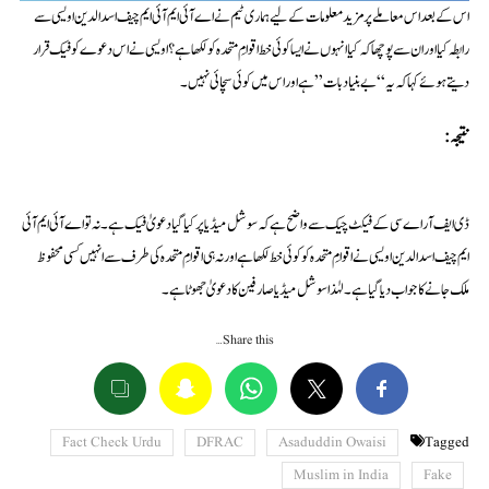
اس کے بعد اس معاملے پر مزید معلومات کے لیے ہماری ٹیم نے اے آئی ایم آئی ایم چیف اسدالدین اویسی سے
رابطہ کیا اور ان سے پوچھا کہ کیا انہوں نے ایسا کوئی خط اقوامِ متحدہ کو لکھا ہے؟ اویسی نے اس دعوے کو فیک قرار
دیتے ہوئے کہا کہ یہ “بے بنیاد بات” ہے اور اس میں کوئی سچائی نہیں۔
نتیجہ:
ڈی ایف آر اے سی کے فیکٹ چیک سے واضح ہے کہ سوشل میڈیا پر کیا گیا دعویٰ فیک ہے۔ نہ تو اے آئی ایم آئی
ایم چیف اسدالدین اویسی نے اقوامِ متحدہ کو کوئی خط لکھا ہے اور نہ ہی اقوامِ متحدہ کی طرف سے انہیں کسی محفوظ
ملک جانے کا جواب دیا گیا ہے۔ لہٰذا سوشل میڈیا صارفین کا دعویٰ جھوٹا ہے۔
Share this…
Fact Check Urdu
DFRAC
Asaduddin Owaisi
Tagged
Muslim in India
Fake