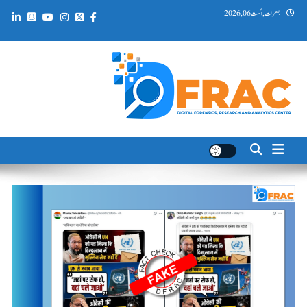
Ski
جمعرات, اگست 06, 2026
t
conten
DFRAC_ORG
Digital Forensics, Research and Analytics Center