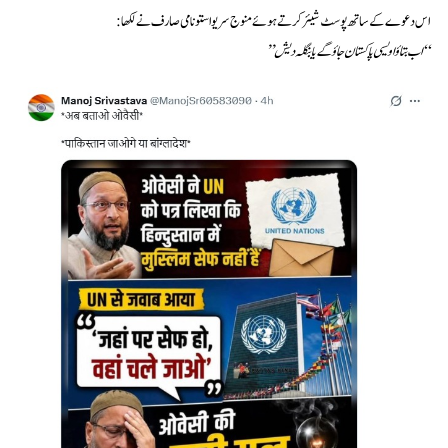
اس دعوے کے ساتھ پوسٹ شیئر کرتے ہوئے منوج سریواستو نامی صارف نے لکھا:
“اب بتاؤ اویسی پاکستان جاؤ گے یا بنگلہ دیش”