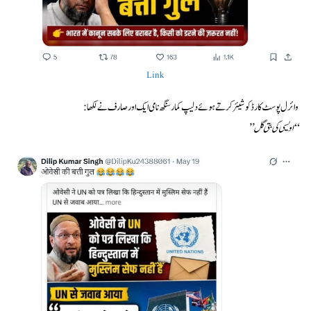
Link
وائرل پوسٹ کارڈ کو شیئر کرتے ہوئے دلیپ کمار سنگھ نامی ایک اور صارف نے لکھا:
“اویسی کی بتی گل”