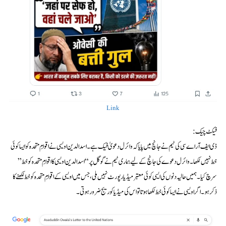
Link
فیکٹ چیک:
ڈی ایف آر اے سی کی ٹیم نے جانچ میں پایا کہ وائرل دعویٰ فیک ہے۔ اسدالدین اویسی نے اقوامِ متحدہ کو ایسا کوئی
خط نہیں لکھا۔ وائرل دعوے کی جانچ کے لیے ہماری ٹیم نے گوگل پر “اسدالدین اویسی کا اقوامِ متحدہ کو خط”
سرچ کیا۔ ہمیں حالیہ دنوں کی ایسی کوئی معتبر میڈیا رپورٹ نہیں ملی، جس میں اویسی کے اقوامِ متحدہ کو خط لکھنے کا
ذکر ہو۔ اگر اویسی نے ایسا کوئی خط لکھا ہوتا تو اس کی میڈیا کوریج ضرور ہوتی۔