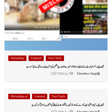
Misleading
Featured
Fact Check
فیکٹ چیک: آسام میں سیلاب میں ڈوبی اور تباہ شدہ مسجد سے اذان دیتے شخص کی وائرل ویڈیو اے آئی سے تیار کردہ ہے
Khushboo Singh
اگست 5, 2026
0
Misleading-ur
Featured
Fact Check
فیکٹ چیک: کیا جنریشن زی پر تبصرے کے بعد خواتین نے کنگنا رناوت کی پٹائی کی؟ نہیں، یہ دعویٰ گمراہ کن ہے
Khushboo Singh
اگست 4, 2026
0