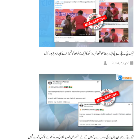
فیکٹ چیک : بی جے پی لیڈر برج بھوشن شرن سنگھ کا ایک پہلوان کو تھپڑ مارنے کا پرانا ویڈیو وائرل
نومبر 23, 2024
فیکٹ چیک: ایران یا کویت کی جانب سے پاکستان کے لیے مخصوص طور پر فضائی حدود کھولنے کا کوئی ثبوت نہیں