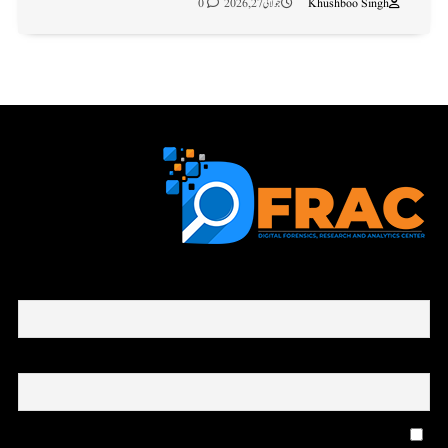
Khushboo Singh
جولائی 27, 2026
0
First name or full name
Email
By continuing, you accept the privacy policy