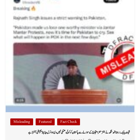
Misleading
Featured
Fact Check
فیکٹ چیک: راجناتھ سنگھ نے جنتر منتر احتجاج کے حوالے سے پاکستان کو کوئی دھمکی نہیں دی؛ وائرل ویڈیو ڈیجیٹلی آلٹرڈ ہے