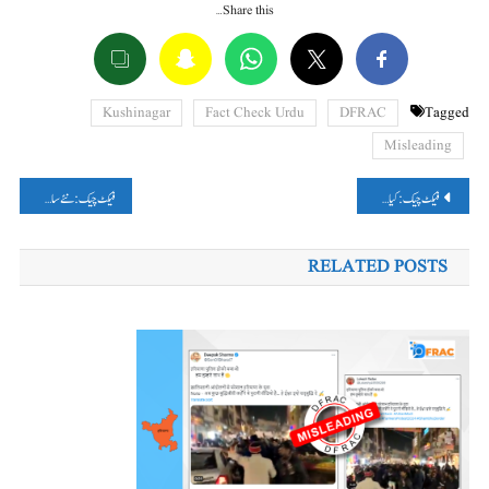
Share this…
Kushinagar
Fact Check Urdu
DFRAC
Tagged
Misleading
پوسٹوں
فیکٹ چیک: کیا مرکزی بجٹ 2025 کے دوران مالیاتی وزیر نرملا سیتارمن اور چیف الیکشن کمشنر راجیو کمار بجٹ دستاویز کے ساتھ نظر آئے؟ نہیں، وائرل دعویٰ غلط ہے۔
فیکٹ چیک: نئے سال 2025 کے برسانہ کے ہجوم کو مہاکمبھ کا بتا کر گمراہ کن دعویٰ کیا گیا۔
کی
RELATED POSTS
نیویگیشن