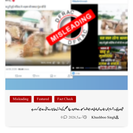
Misleading
Featured
Fact Check
فیکٹ چیک: آسام میں سیلاب میں ڈوبی اور تباہ شدہ مسجد سے اذان دیتے شخص کی وائرل ویڈیو اے آئی سے تیار کردہ ہے
Khushboo Singh
اگست 5, 2026
0