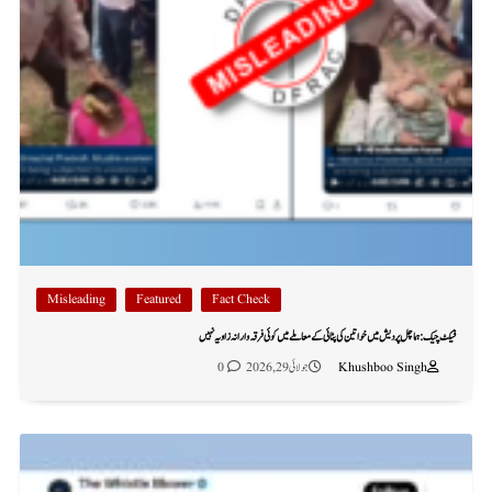
Misleading
Featured
Fact Check
فیکٹ چیک: ہماچل پردیش میں خواتین کی پٹائی کے معاملے میں کوئی فرقہ وارانہ زاویہ نہیں
Khushboo Singh
جولائی 29, 2026
0