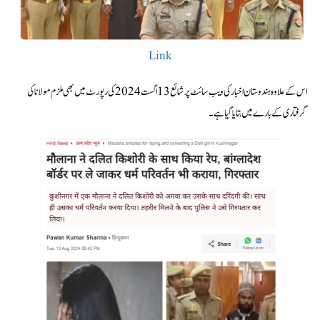
Link
اس کے علاوہ ہندوستان اخبار کی ویب سائٹ پر شائع 13 اگست 2024 کی رپورٹ میں بھی ملزم مولانا کی
گرفتاری کے بارے میں بتایا گیا ہے۔