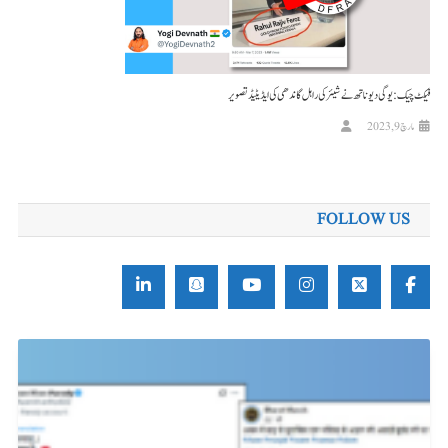
فیکٹ چیک: یوگی دیو ناتھ نے شیئر کی راہل گاندھی کی ایڈیٹیڈ تصویر
مارچ 9, 2023
FOLLOW US