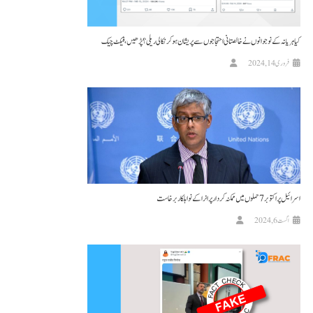
کیا ہریانہ کے نوجوانوں نے خالصتانی احتجاجوں سے پریشان ہو کر نکالی ریلی؟ پڑھیں، فیکٹ چیک
فروری 14, 2024
اسرائیل پر اکتوبر 7 حملوں میں ممکنہ کردار پر انرا کے نو اہلکار برخاست
اگست 6, 2024