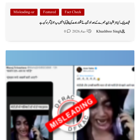
Misleading-ur
Featured
Fact Check
فیکٹ چیک: کیا جنریشن زی پر تبصرے کے بعد خواتین نے کنگنا رناوت کی پٹائی کی؟ نہیں، یہ دعویٰ گمراہ کن ہے
Khushboo Singh
اگست 4, 2026
0