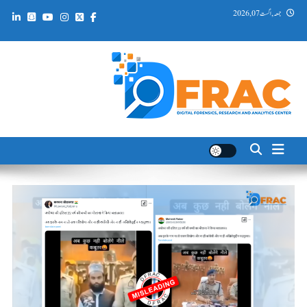
Ski
جمعہ, اگست 07, 2026
t
conten
DFRAC_ORG
Digital Forensics, Research and Analytics Center