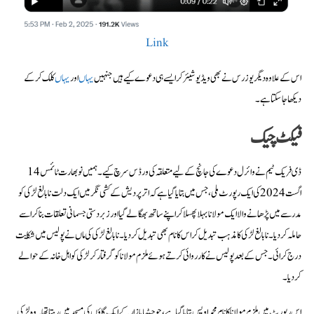
Link
اس کے علاوہ دیگر یوزرس نے بھی ویڈیو شیئر کر ایسے ہی دعوے کیے ہیں جنہیں
یہاں
اور
یہاں
کلک کرکے
دیکھا جاسکتا ہے۔
فیکٹ چیک
ڈی فریک ٹیم نے وائرل دعوے کی جانچ کے لیے متعلقہ کی ورڈس سرچ کیے۔ ہمیں نوبھارت ٹائمس 14
اگست 2024 کی ایک رپورٹ ملی، جس میں بتایا گیا ہےکہ اترپردیش کے کشی نگر میں ایک دلت نابالغ لڑکی کو
مدرسے میں پڑھانے والا ایک مولانا بہلا پھسلا کر اپنے ساتھ بھگا لے گیا اور زبردستی جسمانی تعلقات بنا کر اسے
حاملہ کر دیا۔ نابالغ لڑکی کا مذہب تبدیل کر اس کا نام بھی تبدیل کر دیا۔ نابالغ لڑکی کی ماں نے پولیس میں شکایت
درج کرائی۔ جس کے بعد پولیس نے کارروائی کرتے ہوئے ملزم مولانا کو گرفتار کر لڑکی کو اہل خانہ کے حوالے
کر دیا۔
اس رپورٹ میں ملزم مولانا کا نام محمد اویس بتایا گیا ہے، جو جٹہا بازار کے ایک گاؤں کی مسجد میں رہتا تھا۔ وہ لڑکی