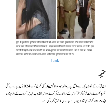
Link
نتیجہ
ڈی فریک کے فیکٹ چیک سے واضح ہے یہ واقعہ ایودھیا کا نہیں بلکہ کشی نگر کی اگست 2024 کی ہے ۔ جب کشی
نگر پولیس نے دلت لڑکی کو اغوا کر اس کے ساتھ درندگی کرنے اور اس کا مذہب تبدیل کروانے کے الزام میں
ایک مولانا کو گرفتار کیا تھا۔ اسی وجہ سے یوزرس کا دعویٰ گمراہ کن ہے۔