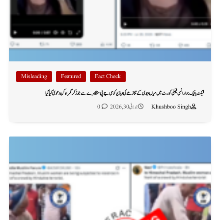
Misleading
Featured
Fact Check
فیکٹ چیک: وارانسی فیملی کورٹ میں میاں بیوی کے تنازعے کی ویڈیو کو سی جے پی مظاہرے سے جوڑ کر گمراہ کن دعویٰ کیا گیا
Khushboo Singh
جولائی 30, 2026
0