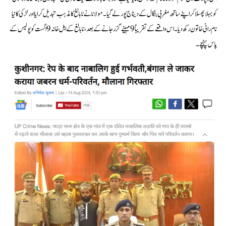
کو بہلا پھسلا کر اپنے ساتھ مغربی بنگال کے دیناج پور لے گیا۔ مولانا نے نابالغ کا مذہب تبدیل کرایا اور لڑکی کا نیا
نام رانی خاتون رکھ دیا۔ اس واقعے کے تقریباً 9 مہینے گزر جانے کے بعد، نابالغ کے اہل خانہ 9 اگست کو پولیس کے
پاس پہنچے۔