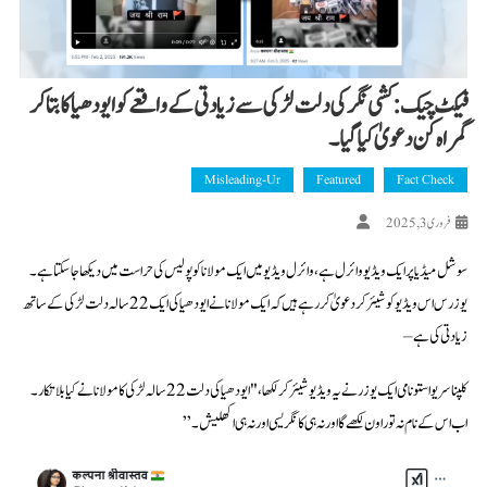
فیکٹ چیک: کشی نگر کی دلت لڑکی سے زیادتی کے واقعے کو ایودھیا کا بتا کر
گمراہ کن دعویٰ کیا گیا۔
Misleading-Ur
Featured
Fact Check
فروری 3, 2025
سوشل میڈیا پر ایک ویڈیو وائرل ہے، وائرل ویڈیو میں ایک مولانا کو پولیس کی حراست میں دیکھا جا سکتا ہے۔
یوزرس اس ویڈیو کو شیئر کردعویٰ کر رہے ہیں کہ ایک مولانا نے ایودھیا کی ایک 22 سالہ دلت لڑکی کے ساتھ
زیادتی کی ہے –
کلپنا سریواستو نامی ایک یوزر نے یہ ویڈیو شیئر کر لکھا، "ایودھیا کی دلت 22 سالہ لڑکی کا مولانا نے کیا بلاتکار ۔
اب اس کے نام نہ تو راون لکھے گا اور نہ ہی کانگریسی اور نہ ہی اکھلیش۔”