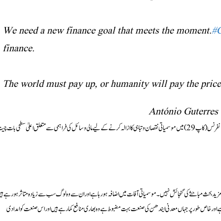
We need a new finance goal that meets the moment.
#
finance.
The world must pay up, or humanity will pay the price
سیکرٹری جنرل نے یہ بات آزربائیجان کے دارالحکومت باکو میں جاری اقوام متحدہ کی عالمی موسمیاتی کانفرنس (کاپ 29) میں موسمیاتی نقصان و تباہی کا ازالہ کرنے کے لیے مالی وسائل کی فراہمی سے متعلق اعلیٰ سطحی بات 
مزید بحث مباحثے کی گنجائش نہیں۔ موسمیاتی آفات میں اضافہ ہو رہا ہے اور ان سے وہ لوگ سب سے زیادہ متاثر ہو رہے ہی
ے اور خاص طور پر جہاں معدنی ایندھن کی صنعت بہت مضبوط ہے وہ بھاری منافع کما رہے ہیں اور اس صنعت کو امدادی