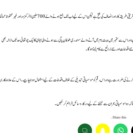
انہوں نے کہا کہ نقصان اور تباہی کے ازالے کا فنڈ ترقی پذیر ممالک، مسائل کو حل کرنے کے کثیرفریقی طریقہ کار اور انصاف کی فتح ہے لیکن اس کے لیے اب تک جمع ہونے والے 700 ملین ڈالر کمزور اور غیر
ں کی سالانہ آمدنی کے برابر ہے اور اس سے ستمبر میں ویت نام میں آنے والے سمندری طوفان یاگی سے ہونے والی تباہی کا ایک چوتھائی حد تک ازالہ بھی
اقدامات اور نئے ذرائع سے کام لینا ہو گا۔
ائد کرنے کی ضرورت ہے اور اس رقم کو موسمیاتی تبدیلی کے خلاف اقدامات کے لیے استعمال ہونا چاہیے۔ اس کے علاوہ کارب
تاکہ وہ موسمیاتی بحران سے نمٹنے کے لیے درکار وسائل فراہم کر سکیں۔
Share this…