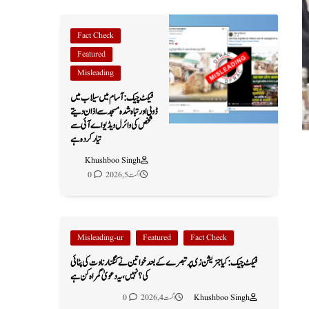
Fact Check
Featured
Misleading
فیکٹ چیک: آسام میں سیلاب میں
ڈوبی اور تباہ شدہ مسجد سے اذان دیتے
شخص کی وائرل ویڈیو اے آئی سے
تیار کردہ ہے
Khushboo Singh
اگست 5, 2026
0
Misleading-ur
Featured
Fact Check
فیکٹ چیک: کیا جنریشن زی پر تبصرے کے بعد خواتین نے کنگنا رناوت کی پٹائی
کی؟ نہیں، یہ دعویٰ گمراہ کن ہے
Khushboo Singh
اگست 4, 2026
0