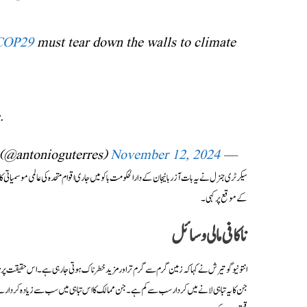
COP29
must tear down the walls to climate
.
November 12, 2024
— António Guterres (@antonioguterres)
کے موقع پر کہی۔
ناکافی مالی وسائل
انتونیو گوتیرش نے کہا کہ زمین گرم سے گرم تر اور مزید خطرناک ہوتی جا رہی ہے۔ اس حقیقت پر 
جن کا یہ تباہی لانے میں کردار سب سے کم ہے۔ جن ممالک کا اس تباہی میں سب سے زیادہ کردار ہ