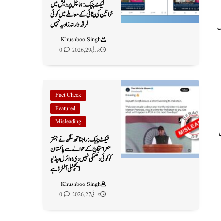
فیکٹ چیک: ہماچل پردیش میں
خواتین کی پٹائی کے معاملے میں کوئی
فرقہ وارانہ زاویہ نہیں
محفوظ ممالک
Khushboo Singh
جولائی 29, 2026
0
Fact Check
Featured
Misleading
ن
فیکٹ چیک: راجناتھ سنگھ نے جنتر
منتر احتجاج کے حوالے سے پاکستان
کو کوئی دھمکی نہیں دی؛ وائرل ویڈیو
ڈیجیٹلی آلٹرڈ ہے
Khushboo Singh
جولائی 27, 2026
0