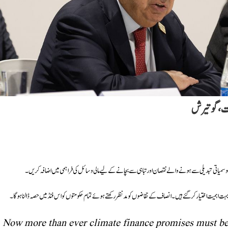
ورت، گوتیرش
کو موسمیاتی تبدیلی سے ہونے والے نقصان اور تباہی سے بچانے کے لیے مالی وسائل کی فراہمی میں اضافہ کریں۔
ت اہمیت اختیار کر گئے ہیں۔ انصاف کے تقاضوں کو مدنظر رکھتے ہوئے تمام حکومتوں کو اس فنڈ میں حصہ ڈالنا ہو گا۔
Now more than ever climate finance promises must be