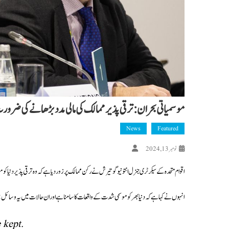
موسمیاتی بحران: ترقی پذیر ممالک کی مالی مدد بڑھانے کی ضر
News
Featured
نومبر 13, 2024
اقوام متحدہ کے سیکرٹری جنرل انتونیو گوتیرش نے رکن ممالک پر زور دیا ہے کہ وہ ترقی پذیر دنیا 
انہوں نے کہا ہے کہ دنیا بھر کو موسمی شدت کے واقعات کا سامنا ہے اور ان حالات میں یہ وسائل بہ
 kept.