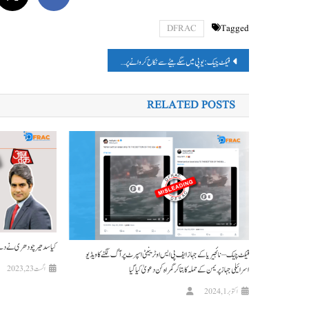
DFRAC
Tagged
پوسٹوں
فیکٹ چیک :یوپی میں سگے بیٹے سے نکاح کروانے پر مولانا کی پٹائی کا جھوٹا دعویٰ وائرل
کی
RELATED POSTS
نیویگیشن
کیا سدھیر چودھری نے دے د
فیکٹ چیک – نائجیریا کے جہاز ایف پی ایس او ٹرینیٹی اسپرٹ پر آگ لگنے کا ویڈیو
اگست 23, 2023
اسرائیلی جہاز پر یمن کے حملہ کا بتاکرگمراہ کن دعویٰ کیا گیا
اکتوبر 1, 2024