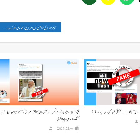
غزہ: امداد کی فراہمی میں اسرائیلی رکاوٹیں بھوک اور بیماریوں کا موجب
یا آج تک سے استعفیٰ؟ جانیں، کیا ہے معاملہ؟
فیکٹ چیک: نیو یارک ٹائمس نے نہیں بتایا PM مودی کو ’آخری امید‘ فیک نیوز
کٹنگ ہو رہی ہے وائرل
جون 22, 2023