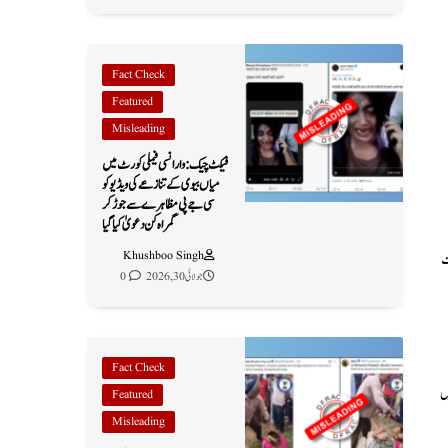
Fact Check
Featured
Misleading
فیکٹ چیک: وارانسی فیملی کورٹ میں
میاں بیوی کے تنازعے کی ویڈیو کو
سی جے پی مظاہرے سے جوڑ کر
گمراہ کن دعویٰ کیا گیا
Khushboo Singh
چیت
جولائی 30, 2026
0
Fact Check
ں
Featured
Misleading