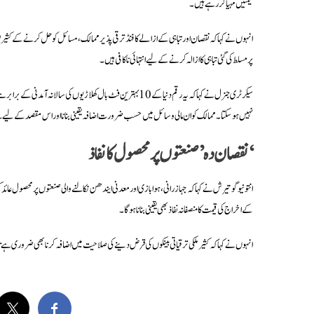
قیمتیں مہیا کر رہے ہیں۔
پر مسلط کی گئی تباہی کا ازالہ کرنے کے لیے انتہائی ناکافی ہیں۔
سیکرٹری جنرل نے کہا کہ یہ رقم دنیا کے 10 بہترین فٹ بال کھلاڑیو
نہیں ہو سکتا۔ ممالک کو ان مالی وسائل میں حسب ضرورت اضافہ یقینی بنانا اور اس مقصد کے لیے نئے 
‘نقصان دہ’ صنعتوں پر محصول کا نفاذ
انتونیو گوتیرش نے کہا کہ جہاز رانی، ہوابازی اور معدنی ایندھن نکالنے والی صنعتوں پر محصول ع
کے اخراج کی قیمت کا منصفانہ نفاذ بھی یقینی بنانا ہو گا۔
انہوں نے کہا کہ کثیرملکی ترقیاتی بینکوں کی قرض دینے کی صلاحیت میں اضافہ کرنا بھی ضروری ہے 