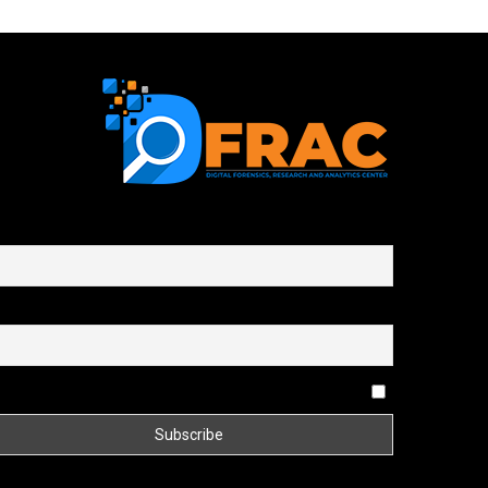
First name or full name
Email
By continuing, you accept the privacy policy