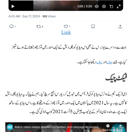
Link
بہت سے دوسرے یوزرس نے بھی اس ویڈیو کو بنگلہ دیش کے ایک مندر میں توڑ پھوڑ کا بتاتے ہوئے شیئر
کیا ہے، جسے
یہاں
اور
یہاں
دیکھا جا سکتا ہے۔
فیکٹ چیک
ڈی فریک ٹیم نے وائرل ویڈیو کو کی فریمس میں تبدیل کر ریورس امیج سرچ کیا۔ ہم نے پایا کہ یہ ویڈیو بنگلہ دیش
کا نہیں ہے۔ یہ سال 2021 میں پاکستان میں ایک مندر میں توڑ پھوڑ کے واقعے کا ہے۔ اس ویڈیو کے ساتھ
ایک رپورٹ ہندوستان ٹائمز کے یوٹیوب چینل پر 5 اگست 2021 کو اپ لوڈ کی گئی ہے۔