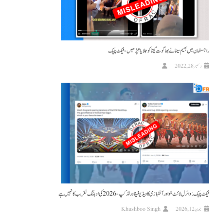
راجستھان میں بھیم سینا نے بھاگوت گیتا کو جلایا؟ پڑھیں-فیکٹ چیک
دسمبر 28, 2022
فیکٹ چیک: وائرل لائٹ شو اور آتشبازی کا ویڈیو فیفا ورلڈ کپ-2026 کی اوپننگ تقریب کا نہیں ہے
جون 12, 2026
Khushboo Singh