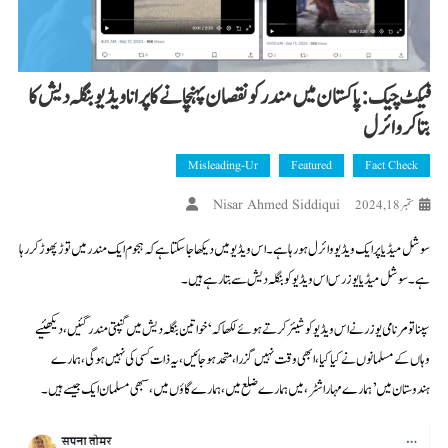
فیکٹ چیک : پاکستان میں مندر کو نقصان پہنچانے کا پرانا ویڈیو بنگلہ دیش کا
بتاکر وائرل
Misleading-Ur
Featured
Fact Check
Nisar Ahmed Siddiqui
ستمبر 18, 2024
سوشل میڈیا پر ایک ویڈیو وائرل ہو رہا ہے۔ اس ویڈیو میں دیکھا جا سکتا ہے کہ ہجوم ایک مندر میں توڑ پھوڑ کر رہا
ہے۔ سوشل میڈیا یوزرس اس ویڈیو کو بنگلہ دیش سے بتا رہے ہیں۔
سپنا تومر نامی یوزر نے اس ویڈیو کو شیئر کرتے ہوئے لکھا کہ ‘خواتین بنگلہ دیش میں گنپتی مندر گئیں، دیکھئیے
وہاں کے مسلمانوں نے کیا کیا، ابھی وقت نہیں گزرا، متحد ہو جائیں، یہ ذات کسی کی نہیں ہوگی، ہمارے
ہندوستان میں’ ہمارے مہاراشٹر،میں ہمارے ضلع میں، ہمارے گاؤں میں، سبھی مسلمان ایک جیسے ہیں۔