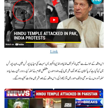
Link
اس واقعہ کے حوالے سے ہمیں ٹائمز آف انڈیا اور انڈین ایکسپریس سمیت کئی میڈیا رپورٹس ملیں۔ ان رپورٹس
میں کہا گیا ہے کہ پاکستان کے بھونگ شہر میں ایک ہندو مندر پر مشتعل ہجوم نے حملہ کیا۔ دو درجن سے زیادہ
حملہ آوروں نے سدھی ونائک مندر میں توڑ پھوڑ کی۔ اس واقعہ کے بعد شہر میں حالات کشیدہ ہو گئے۔