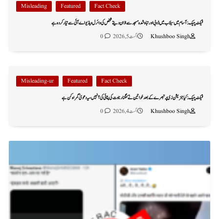
Misleading
Featured
Fact Check
فیکٹ چیک: آسام میں سیلاب میں ڈوبی اور تباہ شدہ مسجد سے اذان دیتے شخص کی وائرل ویڈیو اے آئی سے تیار کردہ ہے
Khushboo Singh
اگست 5, 2026
0
Misleading-ur
Featured
Fact Check
فیکٹ چیک: کیا جنریشن زی پر تبصرے کے بعد خواتین نے کنگنا رناوت کی پٹائی کی؟ نہیں، یہ دعویٰ گمراہ کن ہے
Khushboo Singh
اگست 4, 2026
0