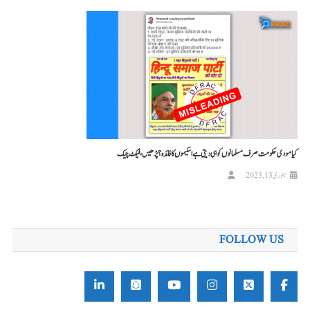
کیا مودی حکومت صرف مسلمانوں کو ہی دیتی ہے اسکیموں کا فائدہ؟ پڑھیں، فیکٹ چیک
جنوری 13, 2023
FOLLOW US