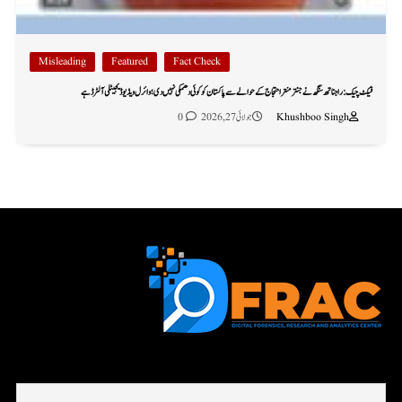
Misleading
Featured
Fact Check
فیکٹ چیک: راجناتھ سنگھ نے جنتر منتر احتجاج کے حوالے سے پاکستان کو کوئی دھمکی نہیں دی؛ وائرل ویڈیو ڈیجیٹلی آلٹرڈ ہے
Khushboo Singh
جولائی 27, 2026
0
First name or full name