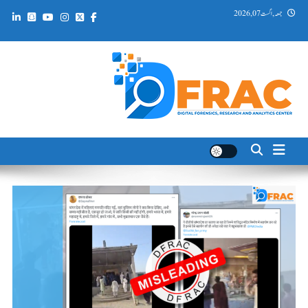
Ski
جمعہ, اگست 07, 2026
t
conten
DFRAC_ORG
Digital Forensics, Research and Analytics Center