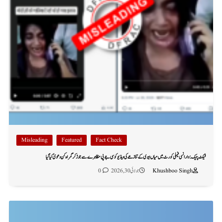
Misleading
Featured
Fact Check
فیکٹ چیک: وارانسی فیملی کورٹ میں میاں بیوی کے تنازعے کی ویڈیو کو سی جے پی مظاہرے سے جوڑ کر گمراہ کن دعویٰ کیا گیا
Khushboo Singh
جولائی 30, 2026
0