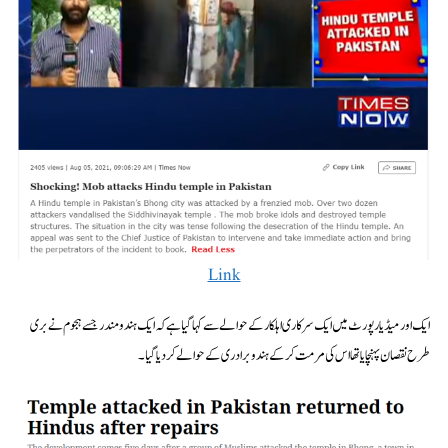
Link
ایک اور میڈیا رپورٹ میں ایک سرکاری اہلکار کے حوالے سے کہا گیا ہے کہ ایک ہندو مندر جسے ہجوم نے بری
طرح نقصان پہنچایا تھا اس کی مرمت کر کے ہندو برادری کے حوالے کر دیا گیا۔