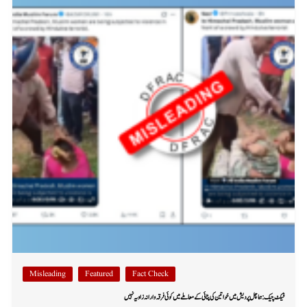
Misleading
Featured
Fact Check
فیکٹ چیک: ہماچل پردیش میں خواتین کی پٹائی کے معاملے میں کوئی فرقہ وارانہ زاویہ نہیں