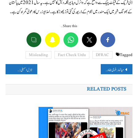
ڈی فریک کے فیکٹ چیک سے واضح ہے کہ وائرل ویڈیو بنگلہ دیش کا نہیں ہے۔ یہ سال 2021 میں پاکستان
کے بھونگ شہر میں ایک مندر میں ہجوم کے ذریعہ کی گئی توڑ پھوڑ کا ہے۔ لہذا یوزرس کا دعویٰ گمراہ کن ہے۔
Share this…
Misleading
Fact Check Urdu
DFRAC
Tagged
پوسٹوں
میانمار: فوجی بغاوت کے بعد اب تک 5,000 سے زیادہ افراد ہلاک
جنرل اسمبلی: فلسطینی علاقوں پر اسرائیلی قبضہ ختم کرنے کی قرارداد منظور
کی
RELATED POSTS
نیویگیشن