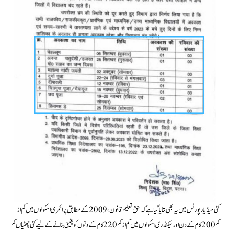
کئی میڈیا رپورٹس میں یہ بھی بتایا گیا ہے کہ حق تعلیم قانون، 2009 کے مطابق پرائمری اسکولوں میں کم از
کم 200 کام کے دن اور سیکنڈری اسکولوں میں کم از کم 220 کام کے دنوں کو یقینی بنانے کے لیے کئی چھٹیاں کم