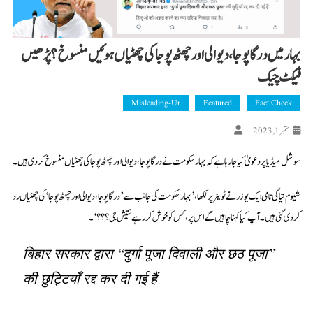
بہار میں درگا پوجا، دیوالی اور چھٹھ پوجا کی چھٹیاں ہوئیں منسوخ؟ پڑھیں
فیکٹ چیک
Misleading-Ur
Featured
Fact Check
ستمبر 1, 2023
سوشل میڈیا پر دعویٰ کیا جا رہا ہے کہ بہار حکومت نے درگا پوجا، دیوالی اور چھٹھ پوجا کی چھٹیاں منسوخ کر دی ہیں۔
شیوم تیاگی نامی ایک یوزر نے ٹویٹر پر لکھا،’بہار حکومت کی جانب سے ’درگا پوجا، دیوالی اور چھٹھ پوجا‘ کی چھٹیاں رد
کر دی گئی ہیں۔ آپ کیا کہنا چاہیں گے اس پر، کس کو خوش کر رہے نتیش جی؟؟؟‘۔
बिहार सरकार द्वारा “दुर्गा पूजा दिवाली और छठ पूजा”
की छुट्टियाँ रद्द कर दी गई हैं