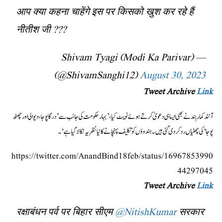
आप क्या कहना चाहेंगे इस पर किसको खुश कर रहे हैं
नीतीश जी ???
— Shivam Tyagi (Modi Ka Parivar)
(@ShivamSanghi12)
August 30, 2023
Tweet Archive
Link
آنند کمار بِند نے بھی ایسا ہی دعویٰ کرتے ہوئے ٹویٹ کیا،’بہار حکومت کی جانب سے ’درگا پوجا، دیوالی اور چھٹھ
پوجا‘ کی چھٹیاں رد کر دی گئی ہیں۔ ہندوؤں کو تکلیف پہنچانے کا نیا نظریہ نکالا گیا ہے‘۔
https://twitter.com/AnandBind18feb/status/16967853990
44297045
Tweet Archive
Link
रक्षाबंधन पर्व पर बिहार सीएम
@NitishKumar
सरकार