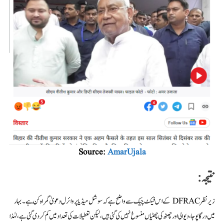
Source:
AmarUjala
نتیجہ:
زیر نظر DFRAC کے اس فیکٹ چیک سے واضح ہے کہ سوشل میڈیا پر وائرل دعویٰ گمراہ کُن ہے۔ بہار
میں درگا پوجا، دیوالی اور چھٹھ کی چھٹیاں منسوخ نہیں کی گئی ہیں، لیکن تعطیلات کی تعداد میں کم کر دی گئی ہے، لہٰذا