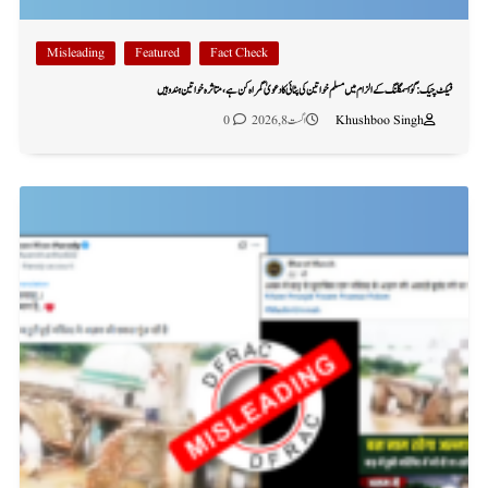
Misleading
Featured
Fact Check
فیکٹ چیک: گؤ اسمگلنگ کے الزام میں مسلم خواتین کی پٹائی کا دعویٰ گمراہ کن ہے، متاثرہ خواتین ہندو ہیں
Khushboo Singh
اگست 8, 2026
0