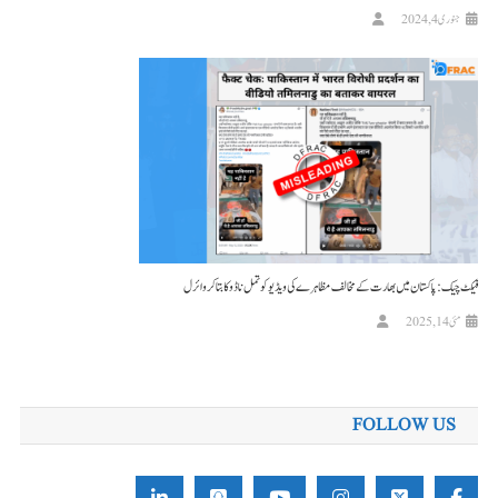
جنوری 4, 2024
فیکٹ چیک: پاکستان میں بھارت کے مخالف مظاہرے کی ویڈیو کو تمل ناڈو کا بتاکر وائرل
مئی 14, 2025
FOLLOW US