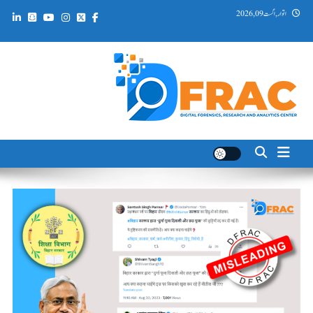
Ski
اتوار, اگست 09, 2026
t
conten
DFRAC_ORG
Digital Forensics, Research and Analytics Center