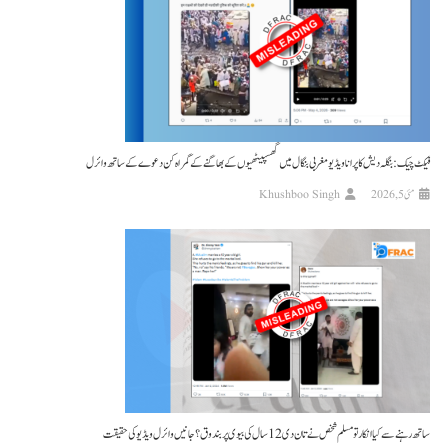
فیکٹ چیک: بنگلہ دیش کا پرانا ویڈیو مغربی بنگال میں گھسپیٹھیوں کے بھاگنے کے گمراہ کن دعوے کے ساتھ وائرل
مئی 5, 2026
Khushboo Singh
ساتھ رہنے سے کیا انکار تو مسلم شخص نے تان دی 12 سال کی بیوی پر بندوق؟ جانیں وائرل ویڈیو کی حقیقت