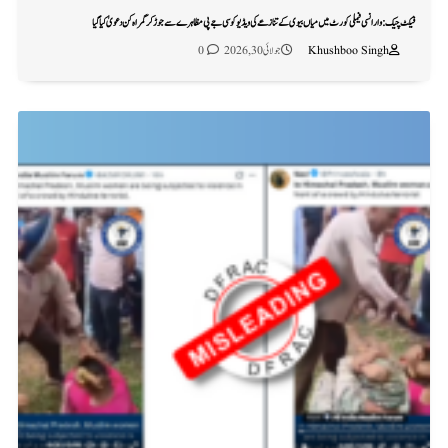
فیکٹ چیک: وارانسی فیملی کورٹ میں میاں بیوی کے تنازعے کی ویڈیو کو سی جے پی مظاہرے سے جوڑ کر گمراہ کن دعویٰ کیا گیا
Khushboo Singh
جولائی 30, 2026
0