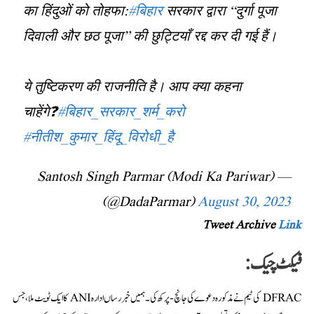
का हिंदुओं को तोहफा:
#बिहार
सरकार द्वारा “दुर्गा पूजा
दिवाली और छठ पूजा” की छुट्टियाँ रद्द कर दी गई हैं।
ये तुष्टिकरण की राजनीति है। आप क्या कहना
चाहेंगे❓
#बिहार_सरकार_शर्म_करो
#नीतीश_कुमार_हिंदू_विरोधी_है
— Santosh Singh Parmar (Modi Ka Pariwar)
(@DadaParmar)
August 30, 2023
Tweet Archive
Link
فیکٹ چیک:
DFRAC کی ٹیم نے مذکورہ دعوے کی جانچ-پرکھ کی۔ ہمیں خبر رساں ادارہ ANI کا ایک ٹویٹ ملا، جس