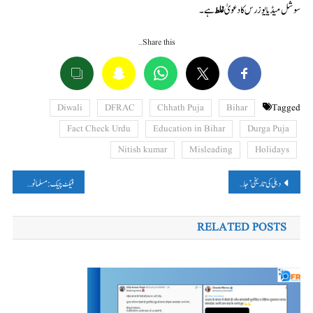
سوشل میڈیا یوزرس کا دعویٰ
غلط
ہے۔
Share this…
Diwali
DFRAC
Chhath Puja
Bihar
Tagged
Fact Check Urdu
Education in Bihar
Durga Puja
Nitish kumar
Misleading
Holidays
پوسٹوں
دہلی کی تاریخی ’جامع مسجد‘ کو وقف بورڈ سے واپس لے گی مرکزی حکومت! پڑھیں فیکٹ چیک
فیکٹ چیک: مسلمانوں نے کیا یوپی کے ضلع ہردوئی میں رگھوناتھ مندر پر حملہ؟
کی
RELATED POSTS
نیویگیشن