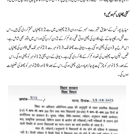
کتنی چھٹیاں کم ہوئیں؟
میڈیا رپورٹس کے مطابق ستمبر سے دسمبر کے دوران 23 چھٹیوں میں سے 12 چھٹیاں ختم کر دی گئی ہیں۔ اس
سے قبل درگا پوجا کے لیے 6 دن کی چھٹی ہوتی تھی، جو کم کر کے 2 دن کر دیا گئی اور اس میں اتوار بھی شامل ہے،
اس طرح یہ 3 دن کی چھٹی ہو گئی ہے۔ دیوالی سے چھٹھ تک 13 نومبر سے 21 نومبر تک کل 9 دن کی چھٹیاں
تھیں، لیکن اب چھٹیوں کی تعداد کم کرکے 4 کر دی گئی ہے۔ دیوالی کے دن یعنی 12 نومبر کو چھٹی ہوگی۔ اس
کے بعد، 15 نومبر کو چترگپت پوجا/بھیا دوج پر چھٹی ہوگی۔ اس کے بعد 19 اور 20 نومبر کو چھٹھ کی تعطیلات
ہوں گی۔