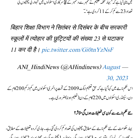
میں بتایا گیا ہے کہ ’بہار محکمہ تعلیم نے ستمبر سے دسمبر کے بیچ سرکاری اسکولوں میں تہوار کی چھٹیوں کی
تعداد 23 سے کم کرکے 11 کر دی ہے‘۔ ٓ
बिहार शिक्षा विभाग ने सितंबर से दिसंबर के बीच सरकारी
स्कूलों में त्योहार की छुट्टियों की संख्या 23 से घटाकर
11 कर दी है।
pic.twitter.com/Gi0tnYzNsF
August
— ANI_HindiNews (@AHindinews)
30, 2023
اس حکم نامے میں کہا گیا ہے کہ حقِ تعلیم ایکٹ 2009 کے تحت پرائمری اسکولوں میں کم از کم 200 کام کے
دن، سیکنڈری اسکولوں میں 220 کام کے دن (تعلیم ہونا) ضروری ہے۔
نئے حکم نامے سے کون سی تعطیلات ہوں گی متاثر؟
بہار حکومت کے نئے حکم نامے کے مطابق چھٹیوں کی تعداد کم کر دی گئی ہے۔ جاری کردہ تعطیلات کے مطابق،
درگا پوجا کے لیے ایک اتوار سمیت 3 چھٹیاں ہوں گی۔ دیوالی پر 1 چھٹی ہوگی، اور چھٹھ پوجا پر 2 چھٹیاں ہوں گی۔