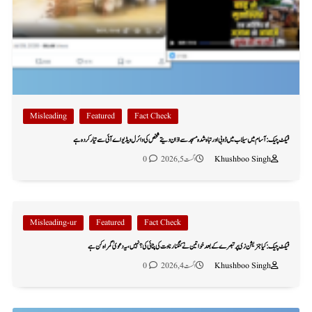
Misleading
Featured
Fact Check
فیکٹ چیک: آسام میں سیلاب میں ڈوبی اور تباہ شدہ مسجد سے اذان دیتے شخص کی وائرل ویڈیو اے آئی سے تیار کردہ ہے
Khushboo Singh
اگست 5, 2026
0
Misleading-ur
Featured
Fact Check
فیکٹ چیک: کیا جنریشن زی پر تبصرے کے بعد خواتین نے کنگنا رناوت کی پٹائی کی؟ نہیں، یہ دعویٰ گمراہ کن ہے
Khushboo Singh
اگست 4, 2026
0