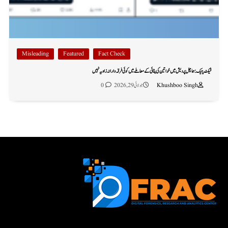
Misleading
Featured
Fact Check
فیکٹ چیک: ہماچل پردیش میں خواتین کی پٹائی کے معاملے میں کوئی فرقہ وارانہ زاویہ نہیں
Khushboo Singh
جولائی 29, 2026
0