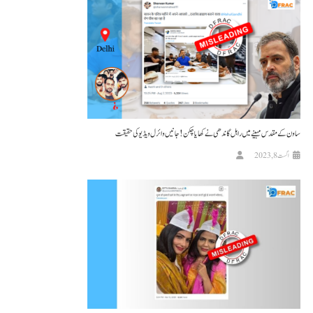
ساون کے مقدس مہینے میں راہل گاندھی نے کھایا چکن! جانیں وائرل ویڈیو کی حقیقت
اگست 8, 2023