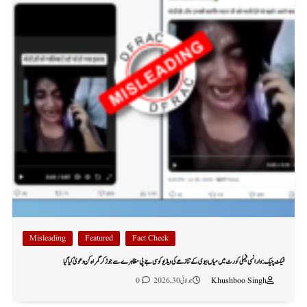
Misleading
Featured
Fact Check
فیکٹ چیک: وارانسی فیملی کورٹ میں میاں بیوی کے تنازعے کی ویڈیو کو سی جے پی مظاہرے سے جوڑ کر گمراہ کن دعویٰ کیا گیا
Khushboo Singh
جولائی 30, 2026
0