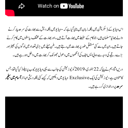
اس ویڈیو کے ڈِسکِرپشن میں بنگلہ زبان میں بتایا گیا ہے کہ- ویڈیو میں بنگلہ دیش سے بھارت کی سرحد پار کرنے
والے بھاٹیا مسلمان ہیں، جو کام کے سلسلے میں بھارت آتے ہیں۔ اور بھارت کے مختلف ریاستوں میں کام کرنے
جاتے ہیں۔ ان میں سے کئی مستقل طور پر بھارت میں رہتے ہیں۔ ملن میلے میں بڑی تعداد میں لوگوں کی بھیڑ اور
بڑے رقبے کی وجہ سے وہ بی ایس ایف کی آنکھوں میں دھول جھونک کر بھارت میں داخل ہو رہے ہیں۔
دریں اثنا، ہم نے پایا کہ 22 جنوری، 2019 کو نیوز نیشن کی جانب سے یہی ویڈیو یوٹیوب پر اپلوڈ کیا گیا تھا، جس
کا عنوان ہے- نیوز نیشن کی ایک Exclusive ویڈیو میں دیکھیں کہ کیسے کئی بنگلہ دیشی مہاجر
آسام میں سِلچر
سرحد
پر دراندازی کر رہے ہیں۔