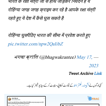
भारत के रक्षा मंत्री जी से हाथ जोड़कर निवेदन है ये
रोहिंग्या जगह जगह क्राइम कर रहे है आपके रक्षा मंत्री
रहते हुए ये देश में कैसे घुस सकते है
रोहिंग्या घुसपैठिए भारत की सीमा में प्रवेश करते हुए
pic.twitter.com/npw2QaIibZ
May 17,
— भगवा क्रांति (@bhagwakrantee)
2023
Tweet Archive
Link
کئی لوگوں نے
پُشپیندر کُلشریسٹھ
کے ٹیکسٹ کو کاپی-پیسٹ کرکے ویڈیو شیئر کیا ہے۔