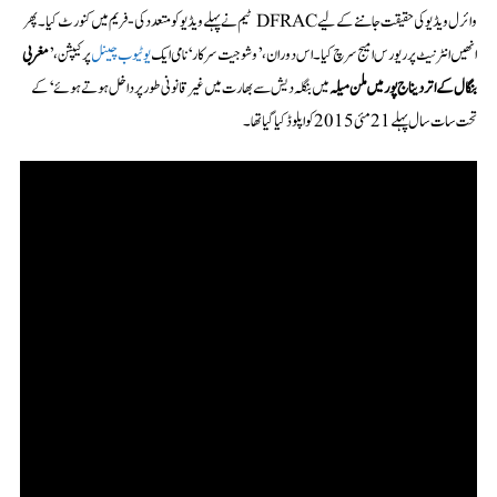
وائرل ویڈیو کی حقیقت جاننے کے لیے DFRAC ٹیم نے پہلے ویڈیو کو متعدد کی-فریم میں کنورٹ کیا۔ پھر
انھیں انٹرنیٹ پر ریورس امیج سرچ کیا۔ اس دوران، ’وشوجیت سرکار‘ نامی ایک
یوٹیوب چینل
پر کیپشن،’
مغربی
بنگال کے اتردیناج پور میں ملن میلہ
میں بنگلہ دیش سے بھارت میں غیر قانونی طور پر داخل ہوتے ہوئے‘ کے
تحت سات سال پہلے 21 مئی 2015 کو اپلوڈ کیا گیا تھا۔