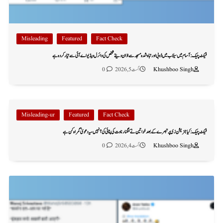
Misleading
Featured
Fact Check
فیکٹ چیک: آسام میں سیلاب میں ڈوبی اور تباہ شدہ مسجد سے اذان دیتے شخص کی وائرل ویڈیو اے آئی سے تیار کردہ ہے
Khushboo Singh
اگست 5, 2026
0
Misleading-ur
Featured
Fact Check
فیکٹ چیک: کیا جنریشن زی پر تبصرے کے بعد خواتین نے کنگنا رناوت کی پٹائی کی؟ نہیں، یہ دعویٰ گمراہ کن ہے
Khushboo Singh
اگست 4, 2026
0