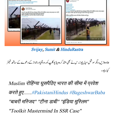
Svijay
,
Sumit
&
HinduRastra
علاوہ ازیں دیگر سوشل میڈیا یوزرس نے بھی متذکرہ ویڈیو کلپ کو روہنگیا درانداز کے دعوے کے ساتھ شیئر
کیا ہے۔
Muslim रोहिंग्या घुसपैठिए भारत की सीमा में प्रवेश
करते हुए……….
#PakistaniHindus
#BageshwarBaba
"बाबरी मस्जिद" "टीना डाबी" "इंडिया मुस्लिम"
"Toolkit Mastermind In SSR Case"