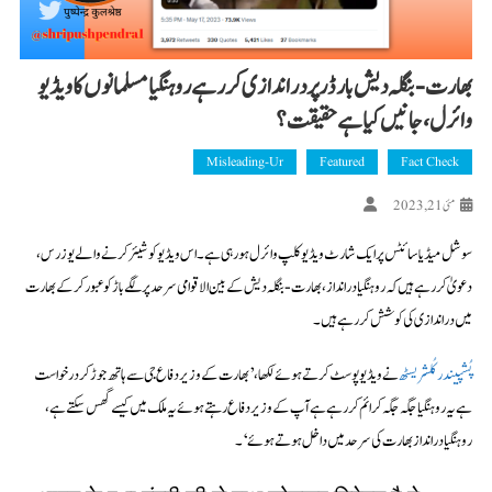
بھارت-بنگلہ دیش بارڈر پر در اندازی کر رہے روہنگیا مسلمانوں کا ویڈیو
وائرل، جانیں کیا ہے حقیقت؟
Misleading-Ur
Featured
Fact Check
مئی 21, 2023
سوشل میڈیا سائٹس پر ایک شارٹ ویڈیو کلپ وائرل ہو رہی ہے۔ اس ویڈیو کو شیئر کرنے والے یوزرس،
دعویٰ کر رہے ہیں کہ روہنگیا درانداز، بھارت-بنگلہ دیش کے بین الاقوامی سرحد پر لگے باڑ کو عبور کرکے بھارت
میں دراندازی کی کوشش کر رہے ہیں۔
پُشپیندر کُلشریسٹھ
نے ویڈیو پوسٹ کرتے ہوئے لکھا،’بھارت کے وزیر دفاع جی سے ہاتھ جوڑ کر درخواست
ہے یہ روہنگیا جگہ جگہ کرائم کر رہے ہے آپ کے وزیر دفاع رہتے ہوئے یہ ملک میں کیسے گھس سکتے ہے،
روہنگیا درانداز بھارت کی سرحد میں داخل ہوتے ہوئے‘۔