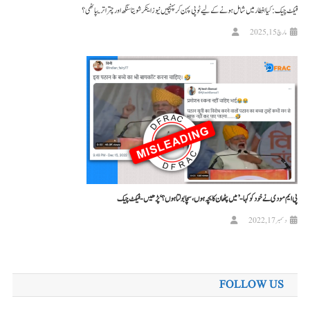
فیکٹ چیک: کیا افطار میں شامل ہونے کے لیے ٹوپی پہن کر پہنچیں نیوز اینکر شویتا سنگھ اور چترا تریپاٹھی؟
مارچ 15, 2025
پی ایم مودی نے خود کو کہا- ’میں پٹھان کا بچہ ہوں، سچا بولتا ہوں؟‘ پڑھیں-فیکٹ چیک
دسمبر 17, 2022
FOLLOW US