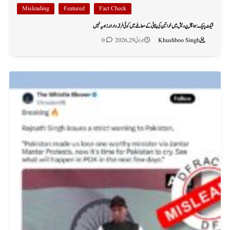
Misleading
Featured
Fact Check
فیکٹ چیک: ہماچل پردیش میں خواتین کی پٹائی کے معاملے میں کوئی فرقہ وارانہ زاویہ نہیں
Khushboo Singh
جولائی 29, 2026
0