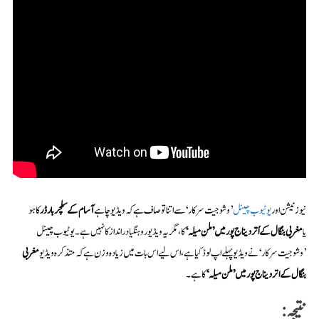
نیوز نیشن اور
یوٹیوب چینل
’وشوجیت سرکار‘ سے اتنا تو صاف ہے کہ ویڈیو چاہے
آسام کے سلچر بارڈر
کا ہو
یا
مغربی بنگال کے اُتر دیناج پور میں ’ملن میلہ‘
کا، مگر یہ ویڈیو روہنگیا درانداز کا نہیں ہے۔یوٹیوب چینل
’وشوجیت سرکار‘ نے ویڈیو پہلے اپ لوڈ کیا ہے، اس لیے اس بات میں زیادہ وزن ہے کہ متذکرہ ویڈیو
مغربی
بنگال کے اتر دیناج پور میں ’ملن میلہ‘
کا ہے۔
نتیجہ: