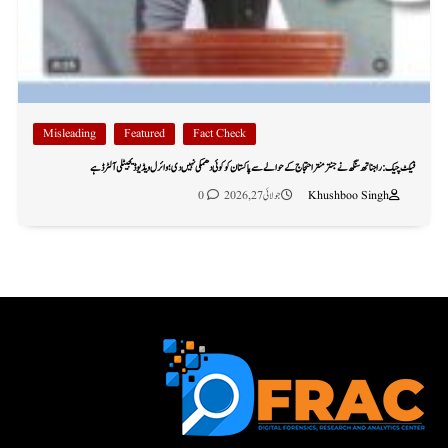
Misleading
Featured
Fact Check
فیکٹ چیک: راجناتھ سنگھ نے جنتر منتر احتجاج کے حوالے سے پاکستان کو کوئی دھمکی نہیں دی؛ وائرل ویڈیو ڈیجیٹلی آلٹرڈ ہے
Khushboo Singh
جولائی 27, 2026
0