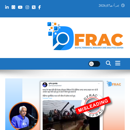
Ski
جمعہ, اگست 07, 2026
t
conten
DFRAC_ORG
Digital Forensics, Research and Analytics Center