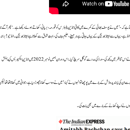
ا سکتا ہے کہ-’میں نے یوسف بھائی کے کمرے میں کافی انڈین پلیئرس کو قورمہ، بریانی، کھاتے ہوئے دیکھا ہے…‘ پھر آگے نا
ڈ ہے، یہاں سے امیتابھ بچن کے یہاں جاتی ہے ہر مہینے، حلیم بیف کی، بہت شوق سے کھاتا ہے امیتابھ بچن۔ انڈنیو! برا نہ
پاکستانی یوٹیوبر-کامیڈین نادر علی کے دعوے کا فیکٹ-چیک کرنے کے لیے، DFRAC ٹیم نے اس تناظر میں کچھ کی-ورڈ کی مدد سے گوگل سرچ کیا۔ اس دوران ہمیں نومبر 2022 میں انڈین ایکسپریس کی پبلش
بل) انجلی کماری نے بچن سے ان کی پسندیدہ ڈش کے بارے میں پوچھا تو انہوں نے کہا،’میں نے وہ سب کھانا چھوڑ دیا ہے، جوانی میں کھاتا تھا تھا لیک
انہوں نے اپنے کھانے کے بارے میں بھی بات کی۔