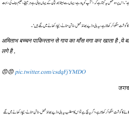
ا ہے‘۔ اس پر وہ شخص یہ کہتا ہے کہ-’آپ کو پتہ ہے، یہاں سے امیتابھ بچن کے یہاں جاتی ہے ہر مہینے، حلیم بیف کی، بہت
 گوشت منگوا کر کھاتا ہے، یہ بالی وڈیے بھانڈ محض سناتن مٹانے، نیچا دکھانے میں لگے ہیں‘۔
अमिताभ बच्चन पाकिस्तान से गाय का माँस मगा कर खाता है ,ये बा
लगे है ,
😠😠
pic.twitter.com/csdqFjYMDO
 گائے کا گوشت منگوا کر کھاتا ہے، اگر یہ سچ ہے تو اس کا مطلب یہ بالی وڈیے بھانڈ محض سناتن مٹانے، نیچا دکھانے میں لگے