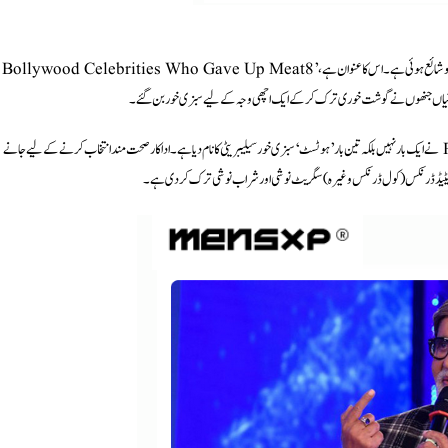
پر بھی ایک رپورٹ ملی، جو نومبر 2022 کو شائع ہوئی ہے۔ اس کا عنوان ہے،’8 Bollywood Celebrities Who Gave Up Meat
میں امیتابھ بچن کا نام چوتھے نمبر پر ہے۔ اس میں کہا گیا ہے کہ امیتابھ بچن کو PETA نے ایک بار نہیں بلکہ تین بار ’ہوٹسٹ‘ سبزی خور سیلیبریٹی کا نام دیا ہے۔ اداکار صحت مند انتخاب کرنے کے لیے جانے
 ایریٹیڈ ڈرنکس (کول ڈرنکس وغیرہ) سگریٹ نوشی اور شراب نوشی ترک کردی ہے۔