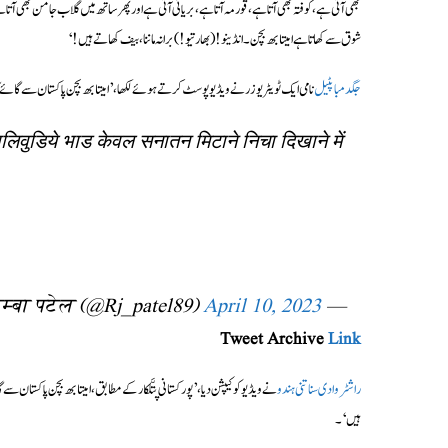
بھی آتی ہے، کوفتہ بھی آتا ہے، قورمہ آتا ہے، بریانی آتی ہے اور پھر ساتھ میں گلاب جامن بھی آت
شوق سے کھاتا ہے امیتابھ بچن۔ انڈینو! (بھارتیو!) برا نہ ماننا، بیف کھاتے ہیں!‘
جگدمبا پٹیل
نامی ایک ٹویٹر یوزر نے ویڈیو پوسٹ کرتے ہوئے لکھا،’امیتابھ بچن پاکستان سے گائے کا
लिवुडिये भाड केवल सनातन मिटाने निचा दिखाने में
April 10, 2023
— जगदम्बा पटेल (@Rj_patel89)
Tweet Archive
Link
راشٹروادی سناتنی ہندو
نے ویڈیو کو کیپشن دیا،’پورکستانی پتَّلکار کے مطابق، امیتابھ بچن پاکستان سے
ہیں‘۔