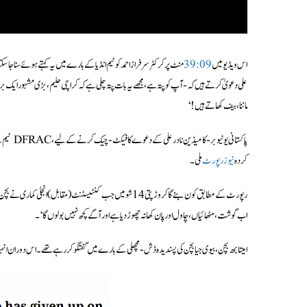
اس ویڈیو میں
39:09
منٹ پر کرکٹر سرفراز احمد کو ٹیم انڈیا کے بارے میں یہ کہتے ہوئے سنا ج
علی دعویٰ کرتے ہیں کہ-آپ کو پتہ ہے، مجھے یہ بات پتہ چلی ہے کہ کراچی حلیم، بڑی مشہور ایک بران
ماننا، بیف کھاتے ہیں!‘
کردہ
نیوز رپورٹ
ملی۔
رپورٹ کے مطابق کون بنے گا کروڑ پتی 14شو میں جب کنٹیسٹنٹ (مقا
اب گوشت، مٹھائیاں، چاول اور پان کھانہ چھوڑ دیا ہے اور آگے کچھ نہیں بولوں گا‘۔
امیتابھ بچن، بیوی جیا بچن کی پسندیدہ ڈش-مچھلی کے بارے میں گفتگو کر رہے تھے۔ اس دوران 