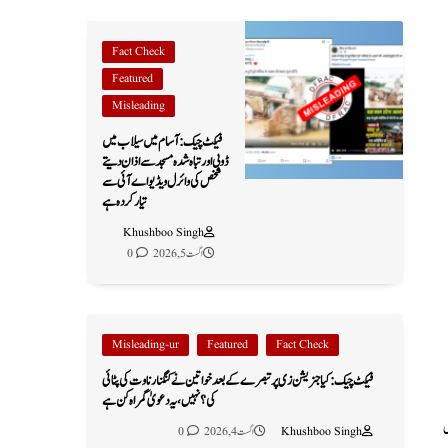
Fact Check
Featured
Misleading
فیکٹ چیک: آسام میں سیلاب میں
ڈوبی اور تباہ شدہ مسجد سے اذان دیتے
شخص کی وائرل ویڈیو اے آئی سے
تیار کردہ ہے
Khushboo Singh
اگست 5, 2026
0
Misleading-ur
Featured
Fact Check
فیکٹ چیک: کیا جنریشن زی پر تبصرے کے بعد خواتین نے کنگنا رناوت کی پٹائی
کی؟ نہیں، یہ دعویٰ گمراہ کن ہے
ل
Khushboo Singh
اگست 4, 2026
0