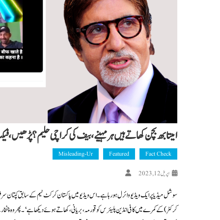
امیتابھ بچن کھاتے ہیں ہر مہینے، بیف کی کراچی حلیم؟ پڑھیں، ف
Misleading-Ur
Featured
Fact Check
اپریل 12, 2023
سوشل میڈیا پر ایک ویڈیو وائرل ہو رہا ہے۔ اس ویڈیو میں پاکستان کرکٹ ٹیم کے سابق کپتان سرف
کرکٹر) کے کمرے میں کافی انڈین پلیئرس کو قورمہ، بریانی، کھاتے ہوئے دیکھا ہے‘۔ پھر وہ چٹخا