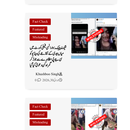
Fact Check
Featured
Misleading
فیکٹ چیک: وارانسی فیملی کورٹ میں
میاں بیوی کے تنازعے کی ویڈیو کو
سی جے پی مظاہرے سے جوڑ کر
گمراہ کن دعویٰ کیا گیا
Khushboo Singh
جولائی 30, 2026
0
Fact Check
Featured
Misleading