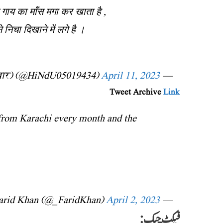
गाय का माँस मगा कर खाता है ,
िचा दिखाने में लगे है ।
April 11, 2023
— राष्ट्रवादी 🚩सनातनी🚩HiNdU (मोदी का परिवार) (@HiNdU05019434)
Tweet Archive
Link
from Karachi every month and the
April 2, 2023
— Farid Khan (@_FaridKhan)
فیکٹ چیک: