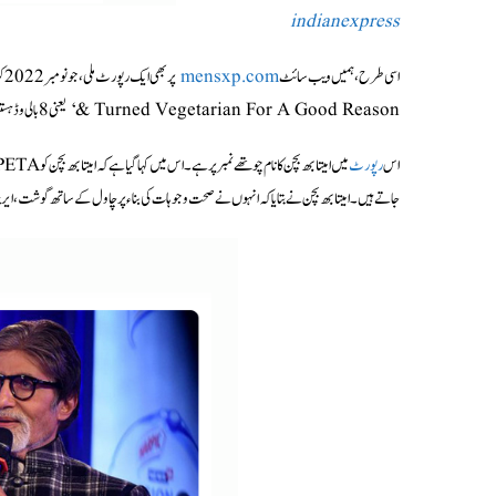
indianexpress
اسی طرح، ہمیں ویب سائٹ
mensxp.com
& Turned Vegetarian For A Good Reason‘ یعنی 8 بالی وڈ ہستیاں جنھوں نے گوشت خوری ترک کرکے ایک اچھی وجہ کے لیے سبزی خور بن گئے۔
اس
رپورٹ
جاتے ہیں۔ امیتابھ بچن نے بتایا کہ انہوں نے صحت وجوہات کی بناء پر چاول کے ساتھ گوشت،