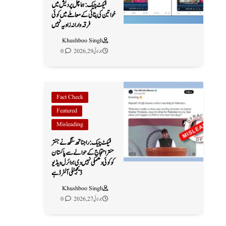
فیکٹ چیک: ہماچل پردیش میں
خواتین کی پٹائی کے معاملے میں کوئی
فرقہ وارانہ زاویہ نہیں
Khushboo Singh
جولائی 29, 2026
0
Fact Check
Featured
Misleading
فیکٹ چیک: راجناتھ سنگھ نے جنتر
منتر احتجاج کے حوالے سے پاکستان
کو کوئی دھمکی نہیں دی؛ وائرل ویڈیو
ڈیجیٹلی آلٹرڈ ہے
Khushboo Singh
جولائی 27, 2026
0