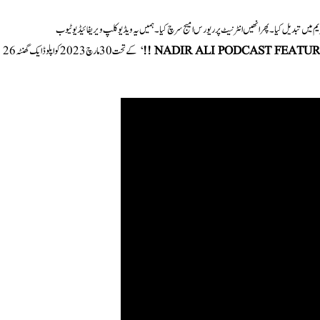
DFR ٹیم نے پہلے ویڈیو کو متعدد کی-فریم میں تبدیل کیا۔ پھر انھیں انٹرنیٹ پر ریورس امیج سرچ کیا۔ ہمیں یہ ویڈیو کلپ ویریفائیڈ یوٹیوب
NADIR ALI PODCAST FEATURI
‘ کے تحت 30 مارچ 2023 کو اپلوڈ ایک گھنٹہ 26