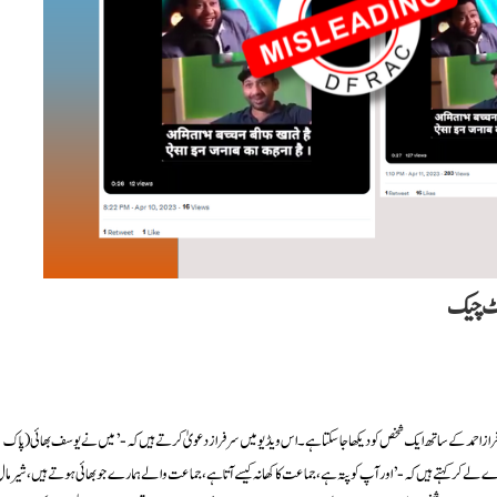
یکٹ چیک
راز احمد کے ساتھ ایک شخص کو دیکھا جا سکتا ہے۔ اس ویڈیو میں سرفراز دعویٰ کرتے ہیں کہ-’میں نے یوسف بھائی (پاک
رے لے کر کہتے ہیں کہ-’اور آپ کو پتہ ہے، جماعت کا کھانہ کیسے آتا ہے، جماعت والے ہمارے جو بھائی ہوتے ہیں، شیرما