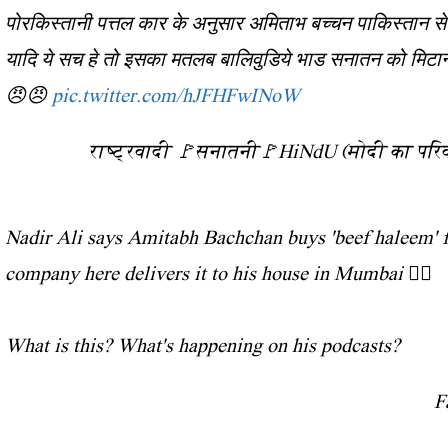
पोरकिस्तानी पत्तल कार के अनुसार अमिताभ बच्चन पाकिस्तान से 
यादि ये सच हे तो इसका मतलब बालिवुडिये भाड सनातन को मिटाने न
😠😠
pic.twitter.com/hJFHFwINoW
Nadir Ali says Amitabh Bachchan buys 'beef haleem' 
company here delivers it to his house in Mumbai 🤦‍♂️
What is this? What's happening on his podcasts?