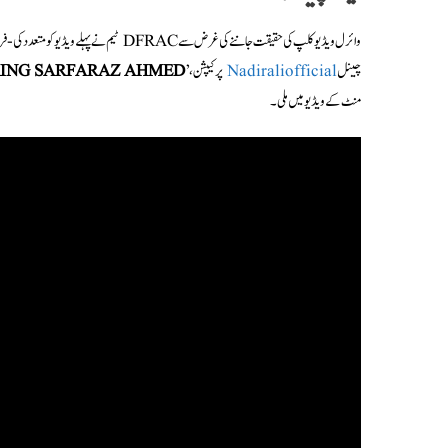
وائرل ویڈیو کلپ کی حقیقت جاننے کی غرض سے AC
چینل
Nadiraliofficial
پر کیپشن،’
NG SARFARAZ AHMED !!
منٹ کے ویڈیو میں ملی۔