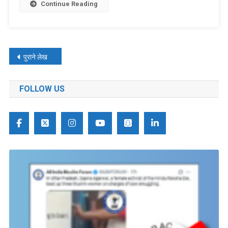
Continue Reading
पोस्ट्स
पुराने लेख
नेविगेशन
FOLLOW US