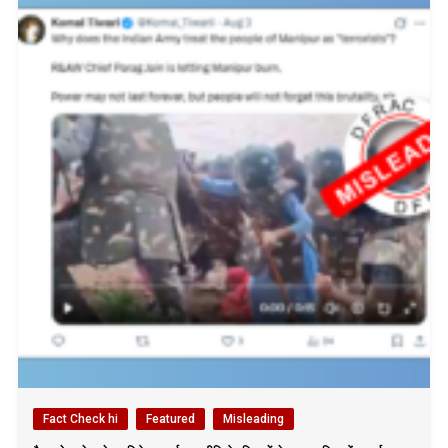
Fact Check hi
Featured
Misleading