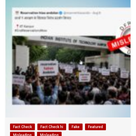
Fact Check
Fact Check hi
Fake
Featured
Misleading
Misleading