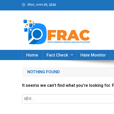
Skip
रविवार, अगस्त 09, 2026
to
content
DFRAC_ORG
Digital Forensics, Research and Analytics Cent
Home
Fact Check
Hate Monitor
NOTHING FOUND
It seems we can’t find what you’re looking for.
निम्न
को
खोजें: