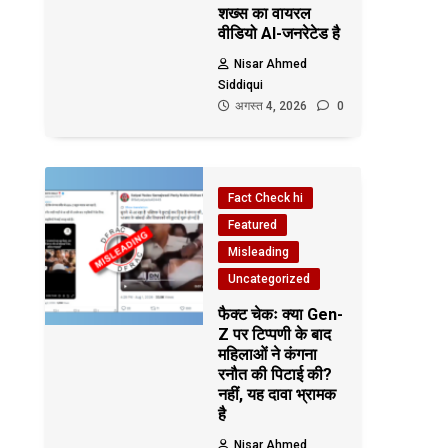
शख्स का वायरल
वीडियो AI-जनरेटेड है
Nisar Ahmed
Siddiqui
अगस्त 4, 2026
0
Fact Check hi
Featured
Misleading
Uncategorized
फैक्ट चेकः क्या Gen-
Z पर टिप्पणी के बाद
महिलाओं ने कंगना
रनौत की पिटाई की?
नहीं, यह दावा भ्रामक
है
Nisar Ahmed