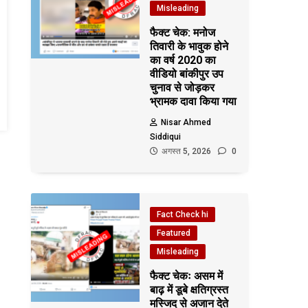
Misleading
फैक्ट चेक: मनोज
तिवारी के भावुक होने
का वर्ष 2020 का
वीडियो बांकीपुर उप
चुनाव से जोड़कर
भ्रामक दावा किया गया
Nisar Ahmed
Siddiqui
अगस्त 5, 2026
0
Fact Check hi
Featured
Misleading
फैक्ट चेकः असम में
बाढ़ में डूबे क्षतिग्रस्त
मस्जिद से अजान देते