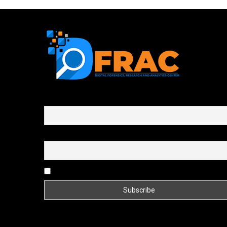
First name or full name
Email
By continuing, you accept the privacy policy