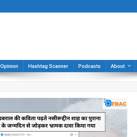
er
Opinion
Hashtag Scanner
Podcasts
About