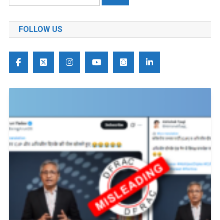
को
खोजें:
FOLLOW US