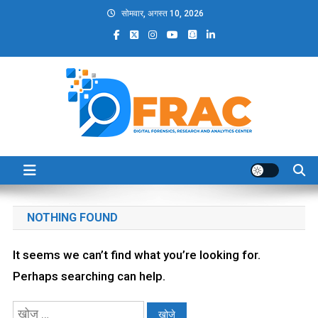
Skip
सोमवार, अगस्त 10, 2026
to
content
DFRAC_ORG
Digital Forensics, Research and Analytics Center
NOTHING FOUND
It seems we can’t find what you’re looking for.
Perhaps searching can help.
निम्न