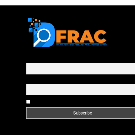
First name or full name
Email
By continuing, you accept the privacy policy