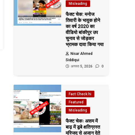
Misleading
फैक्ट चेक: मनोज
तिवारी के भावुक होने
का वर्ष 2020 का
वीडियो बांकीपुर उप
चुनाव से जोड़कर
भ्रामक दावा किया गया
Nisar Ahmed
Siddiqui
अगस्त 5, 2026
0
Fact Check hi
Featured
Misleading
फैक्ट चेकः असम में
बाढ़ में डूबे क्षतिग्रस्त
मस्जिद से अजान देते