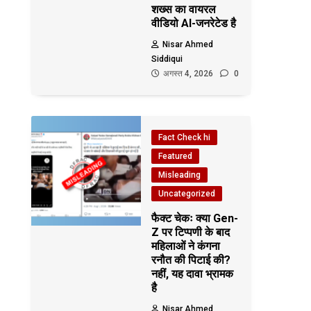
शख्स का वायरल
वीडियो AI-जनरेटेड है
Nisar Ahmed
Siddiqui
अगस्त 4, 2026
0
Fact Check hi
Featured
Misleading
Uncategorized
फैक्ट चेकः क्या Gen-
Z पर टिप्पणी के बाद
महिलाओं ने कंगना
रनौत की पिटाई की?
नहीं, यह दावा भ्रामक
है
Nisar Ahmed