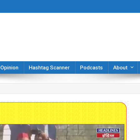
er
Opinion
Hashtag Scanner
Podcasts
About