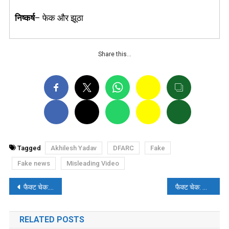
निष्कर्ष
– फेक और झूठा
Share this…
Tagged
Akhilesh Yadav
DFARC
Fake
Fake news
Misleading Video
पोस्ट
फैक्ट चेक: क्या रमेश पोखरियाल निशंक की बेटी ने मुस्लिम युवक से शादी की?
फैक्ट चेक: आरएसएस प्रमुख मोहन भागवत के साथ असदुद्दीन ओवैसी की मुलाक़ात की फर्जी तस्वीर वायरल
नेविगेशन
RELATED POSTS