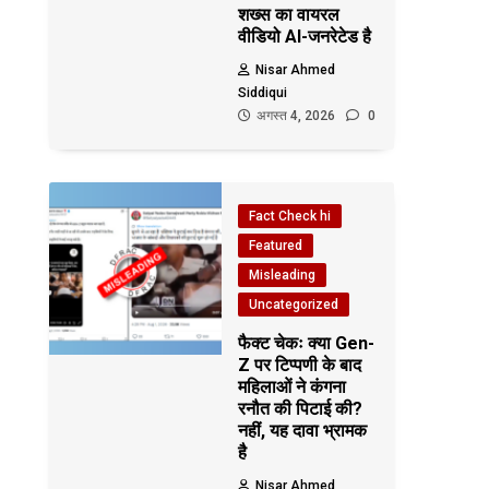
शख्स का वायरल
वीडियो AI-जनरेटेड है
Nisar Ahmed
Siddiqui
अगस्त 4, 2026
0
Fact Check hi
Featured
Misleading
Uncategorized
फैक्ट चेकः क्या Gen-
Z पर टिप्पणी के बाद
महिलाओं ने कंगना
रनौत की पिटाई की?
नहीं, यह दावा भ्रामक
है
Nisar Ahmed