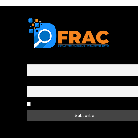
First name or full name
Email
By continuing, you accept the privacy policy