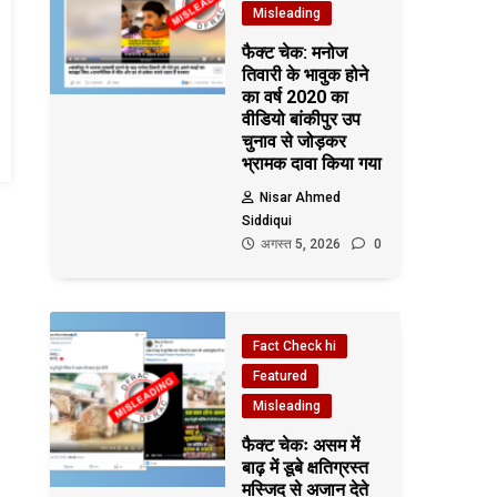
Misleading
फैक्ट चेक: मनोज
तिवारी के भावुक होने
का वर्ष 2020 का
वीडियो बांकीपुर उप
चुनाव से जोड़कर
भ्रामक दावा किया गया
Nisar Ahmed
Siddiqui
अगस्त 5, 2026
0
Fact Check hi
Featured
Misleading
फैक्ट चेकः असम में
बाढ़ में डूबे क्षतिग्रस्त
मस्जिद से अजान देते