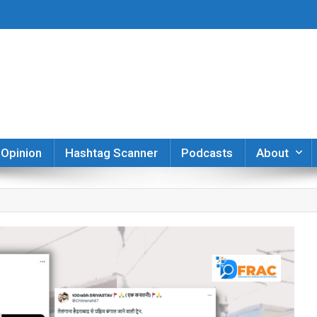
er
Opinion
Hashtag Scanner
Podcasts
About