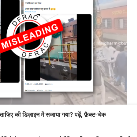
 ताज़िए की डिज़ाइन में सजाया गया? पढ़ें, फ़ैक्ट-चेक