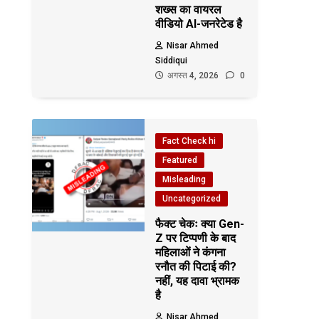
शख्स का वायरल
वीडियो AI-जनरेटेड है
Nisar Ahmed
Siddiqui
अगस्त 4, 2026
0
Fact Check hi
Featured
Misleading
Uncategorized
फैक्ट चेकः क्या Gen-
Z पर टिप्पणी के बाद
महिलाओं ने कंगना
रनौत की पिटाई की?
नहीं, यह दावा भ्रामक
है
Nisar Ahmed