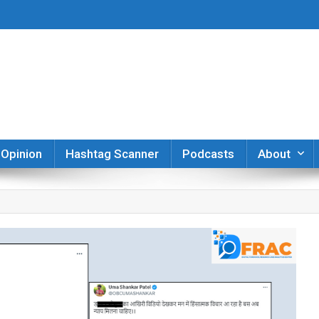
er
Opinion
Hashtag Scanner
Podcasts
About