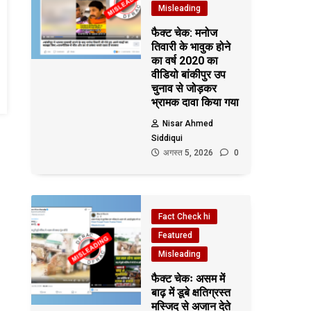
Misleading
फैक्ट चेक: मनोज
तिवारी के भावुक होने
का वर्ष 2020 का
वीडियो बांकीपुर उप
चुनाव से जोड़कर
भ्रामक दावा किया गया
Nisar Ahmed
Siddiqui
अगस्त 5, 2026
0
Fact Check hi
Featured
Misleading
फैक्ट चेकः असम में
बाढ़ में डूबे क्षतिग्रस्त
मस्जिद से अजान देते