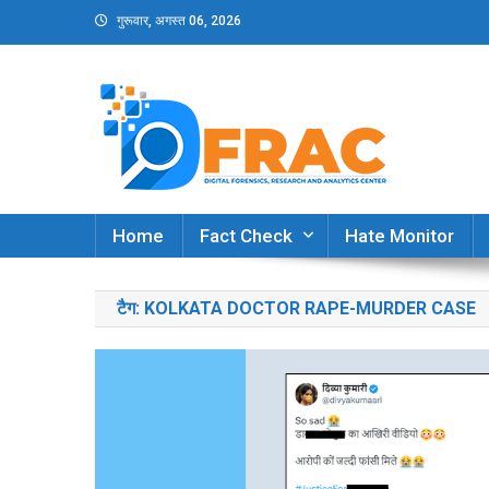
Skip
गुरूवार, अगस्त 06, 2026
to
content
DFRAC_ORG
Digital Forensics, Research and Analytics Cent
Home
Fact Check
Hate Monitor
टैग:
KOLKATA DOCTOR RAPE-MURDER CASE