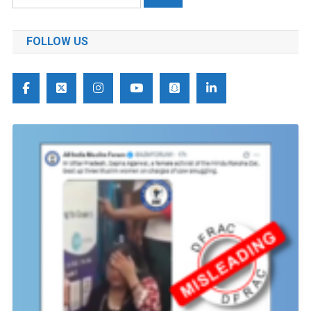
को
खोजें:
FOLLOW US