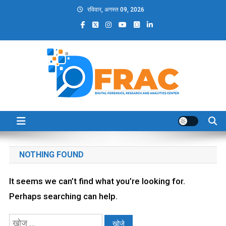
Skip
रविवार, अगस्त 09, 2026
to
content
DFRAC_ORG
Digital Forensics, Research and Analytics Center
NOTHING FOUND
It seems we can’t find what you’re looking for.
Perhaps searching can help.
निम्न