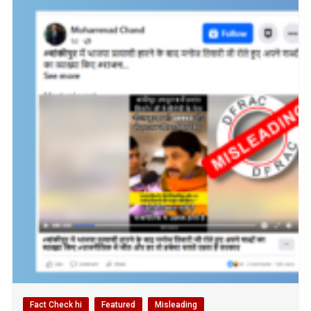
Fact Check hi
Featured
Misleading