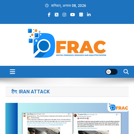
Skip
शनिवार, अगस्त 08, 2026
to
content
DFRAC_ORG
Digital Forensics, Research and Analytics Center
टैग:
IRAN ATTACK