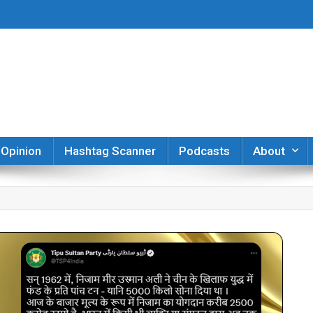
er
Opinion
Hashtag Scanner
Podcasts
About