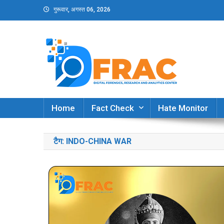
Skip
गुरूवार, अगस्त 06, 2026
to
content
DFRAC_ORG
Digital Forensics, Research and Analytics Cent
Home
Fact Check
Hate Monitor
टैग:
INDO-CHINA WAR