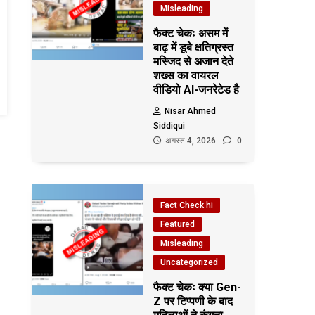
Misleading
फैक्ट चेकः असम में
बाढ़ में डूबे क्षतिग्रस्त
मस्जिद से अजान देते
शख्स का वायरल
वीडियो AI-जनरेटेड है
Nisar Ahmed
Siddiqui
अगस्त 4, 2026
0
Fact Check hi
Featured
Misleading
Uncategorized
फैक्ट चेकः क्या Gen-
Z पर टिप्पणी के बाद