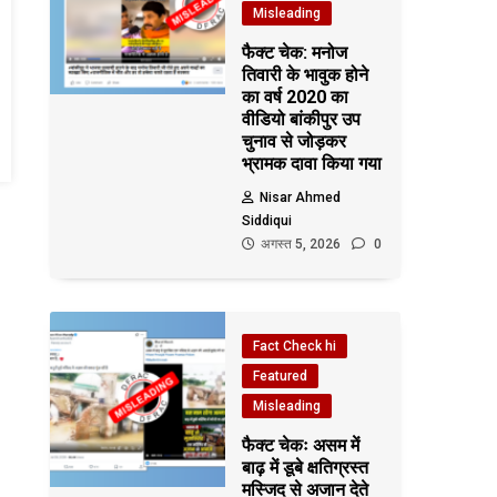
Misleading
फैक्ट चेक: मनोज
तिवारी के भावुक होने
का वर्ष 2020 का
वीडियो बांकीपुर उप
चुनाव से जोड़कर
भ्रामक दावा किया गया
Nisar Ahmed
Siddiqui
अगस्त 5, 2026
0
Fact Check hi
Featured
Misleading
फैक्ट चेकः असम में
बाढ़ में डूबे क्षतिग्रस्त
मस्जिद से अजान देते