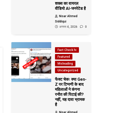
शख्स का वायरल
वीडियो AI-जनरेटेड है
Nisar Ahmed
Siddiqui
अगस्त 4, 2026
0
Fact Check hi
Featured
Misleading
Uncategorized
फैक्ट चेकः क्या Gen-
Z पर टिप्पणी के बाद
महिलाओं ने कंगना
रनौत की पिटाई की?
नहीं, यह दावा भ्रामक
है
Nisar Ahmed