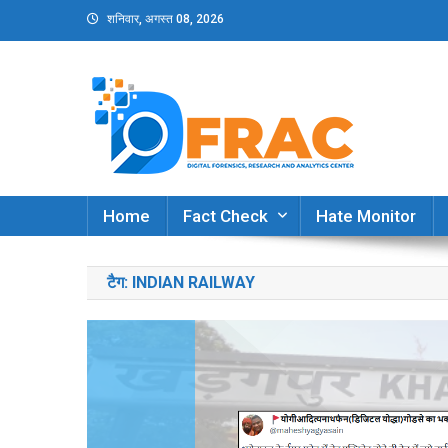
Skip
शनिवार, अगस्त 08, 2026
to
content
DFRAC_ORG
Digital Forensics, Research and Analytics Cent
Home
Fact Check
Hate Monitor
टैग:
INDIAN RAILWAY