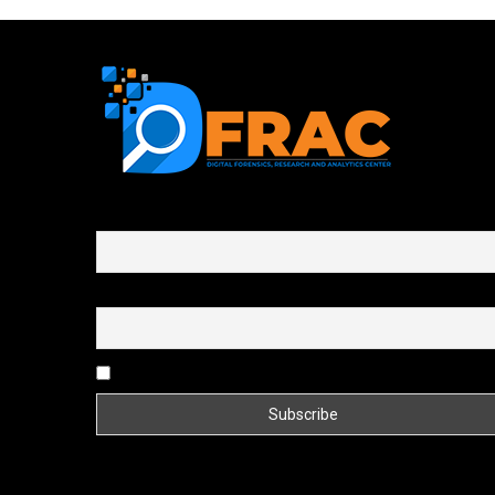
First name or full name
Email
By continuing, you accept the privacy policy