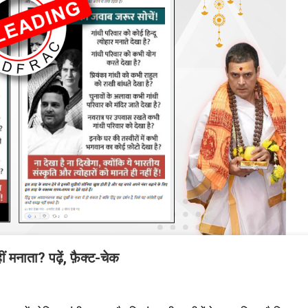
ं मनाता? पढ़ें, फ़ैक्ट-चेक