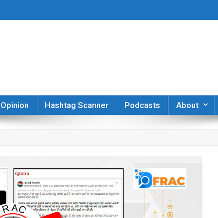
er
Opinion
Hashtag Scanner
Podcasts
About