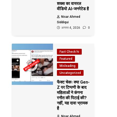
शख्स का वायरल
वीडियो AI-जनरेटेड है
Nisar Ahmed
Siddiqui
अगस्त 4, 2026
0
Fact Check hi
Featured
Misleading
Uncategorized
फैक्ट चेकः क्या Gen-
Z पर टिप्पणी के बाद
महिलाओं ने कंगना
रनौत की पिटाई की?
नहीं, यह दावा भ्रामक
है
Nisar Ahmed