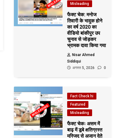
Misleading
फैक्ट चेक: मनोज
तिवारी के भावुक होने
का वर्ष 2020 का
वीडियो बांकीपुर उप
चुनाव से जोड़कर
भ्रामक दावा किया गया
Nisar Ahmed
Siddiqui
अगस्त 5, 2026
0
Fact Check hi
Featured
Misleading
फैक्ट चेकः असम में
बाढ़ में डूबे क्षतिग्रस्त
मस्जिद से अजान देते