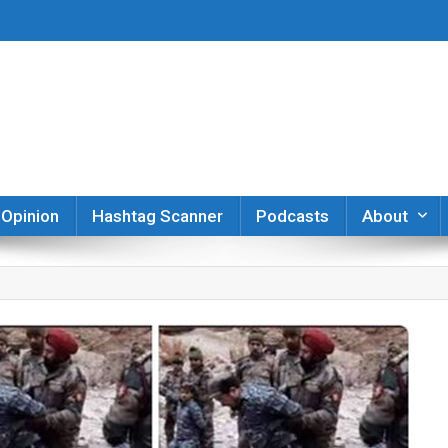
er
Opinion
Hashtag Scanner
Podcasts
About