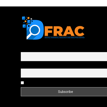
First name or full name
Email
By continuing, you accept the privacy policy