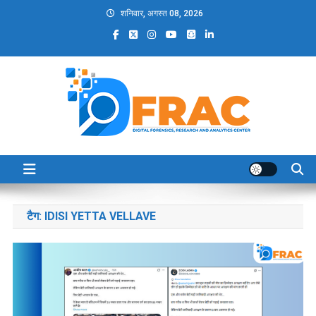
Skip
शनिवार, अगस्त 08, 2026
to
content
DFRAC_ORG
Digital Forensics, Research and Analytics Center
टैग:
IDISI YETTA VELLAVE