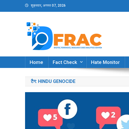
Skip
शुक्रवार, अगस्त 07, 2026
to
content
DFRAC_ORG
Digital Forensics, Research and Analytics Cent
Home
Fact Check
Hate Monitor
टैग:
HINDU GENOCIDE