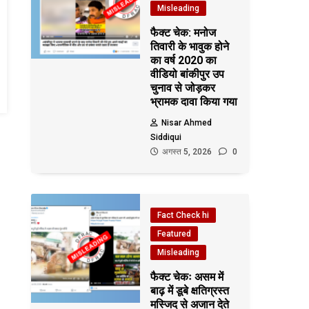
Misleading
फैक्ट चेक: मनोज
तिवारी के भावुक होने
का वर्ष 2020 का
वीडियो बांकीपुर उप
चुनाव से जोड़कर
भ्रामक दावा किया गया
Nisar Ahmed
Siddiqui
अगस्त 5, 2026
0
Fact Check hi
Featured
Misleading
फैक्ट चेकः असम में
बाढ़ में डूबे क्षतिग्रस्त
मस्जिद से अजान देते