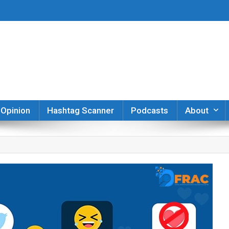
er
Opinion
Hashtag Scanner
Podcasts
About