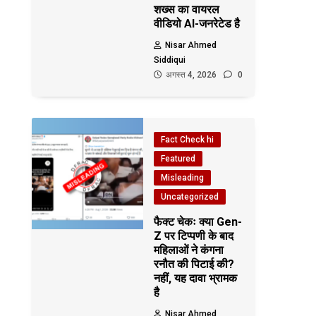
शख्स का वायरल
वीडियो AI-जनरेटेड है
Nisar Ahmed
Siddiqui
अगस्त 4, 2026
0
Fact Check hi
Featured
Misleading
Uncategorized
फैक्ट चेकः क्या Gen-
Z पर टिप्पणी के बाद
महिलाओं ने कंगना
रनौत की पिटाई की?
नहीं, यह दावा भ्रामक
है
Nisar Ahmed