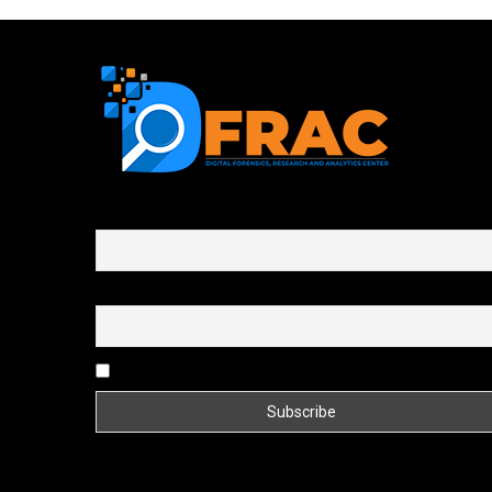
First name or full name
Email
By continuing, you accept the privacy policy