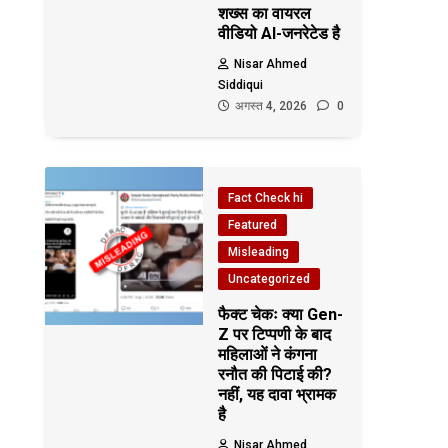
शख्स का वायरल
वीडियो AI-जनरेटेड है
Nisar Ahmed
Siddiqui
अगस्त 4, 2026
0
Fact Check hi
Featured
Misleading
Uncategorized
फैक्ट चेकः क्या Gen-
Z पर टिप्पणी के बाद
महिलाओं ने कंगना
रनौत की पिटाई की?
नहीं, यह दावा भ्रामक
है
Nisar Ahmed