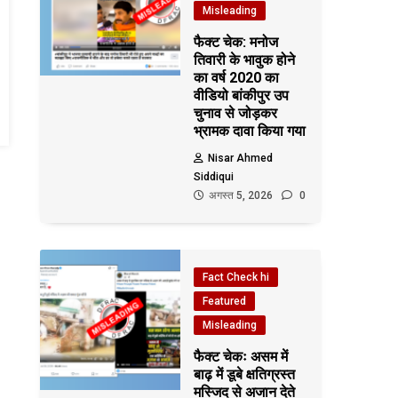
Misleading
फैक्ट चेक: मनोज
तिवारी के भावुक होने
का वर्ष 2020 का
वीडियो बांकीपुर उप
चुनाव से जोड़कर
भ्रामक दावा किया गया
Nisar Ahmed
Siddiqui
अगस्त 5, 2026
0
Fact Check hi
Featured
Misleading
फैक्ट चेकः असम में
बाढ़ में डूबे क्षतिग्रस्त
मस्जिद से अजान देते