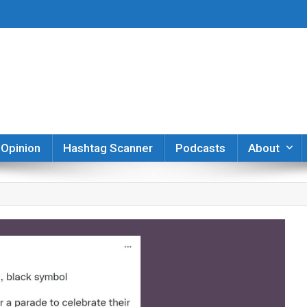
er
Opinion
Hashtag Scanner
Podcasts
About