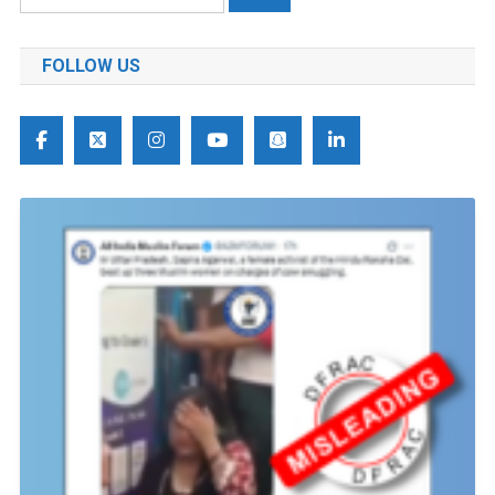
को
खोजें:
FOLLOW US