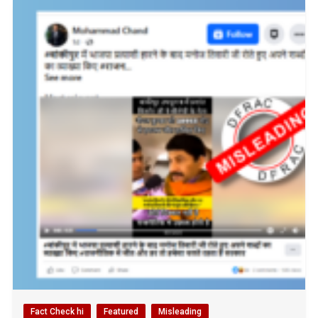
Fact Check hi
Featured
Misleading