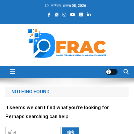
Skip
शनिवार, अगस्त 08, 2026
to
content
DFRAC_ORG
Digital Forensics, Research and Analytics Center
NOTHING FOUND
It seems we can’t find what you’re looking for.
Perhaps searching can help.
निम्न