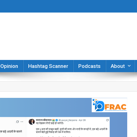
er
Opinion
Hashtag Scanner
Podcasts
About