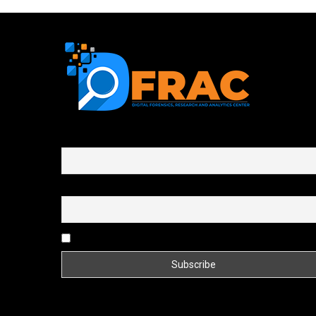
First name or full name
Email
By continuing, you accept the privacy policy