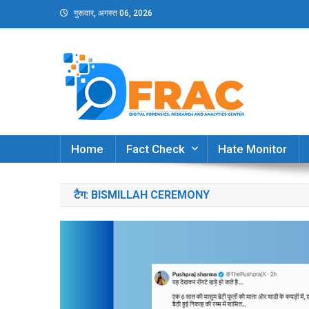
Skip
गुरूवार, अगस्त 06, 2026
to
content
DFRAC_ORG
Digital Forensics, Research and Analytics Cent
Home
Fact Check
Hate Monitor
टैग:
BISMILLAH CEREMONY