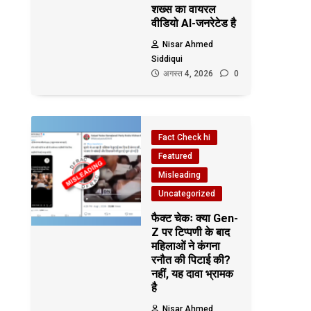
शख्स का वायरल
वीडियो AI-जनरेटेड है
Nisar Ahmed
Siddiqui
अगस्त 4, 2026
0
Fact Check hi
Featured
Misleading
Uncategorized
फैक्ट चेकः क्या Gen-
Z पर टिप्पणी के बाद
महिलाओं ने कंगना
रनौत की पिटाई की?
नहीं, यह दावा भ्रामक
है
Nisar Ahmed