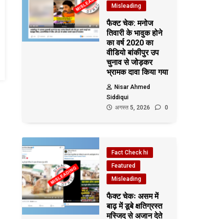
Misleading
फैक्ट चेक: मनोज
तिवारी के भावुक होने
का वर्ष 2020 का
वीडियो बांकीपुर उप
चुनाव से जोड़कर
भ्रामक दावा किया गया
Nisar Ahmed
Siddiqui
अगस्त 5, 2026
0
Fact Check hi
Featured
Misleading
फैक्ट चेकः असम में
बाढ़ में डूबे क्षतिग्रस्त
मस्जिद से अजान देते