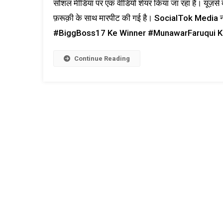
सोशल मीडिया पर एक वीडियो शेयर किया जा रहा है। यूज़र्स दा
फ़रूक़ी के साथ मारपीट की गई है। SocialTok Media नाम
#BiggBoss17 Ke Winner #MunawarFaruqui Ki Hu
Continue Reading