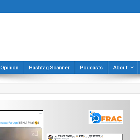
er
Opinion
Hashtag Scanner
Podcasts
About