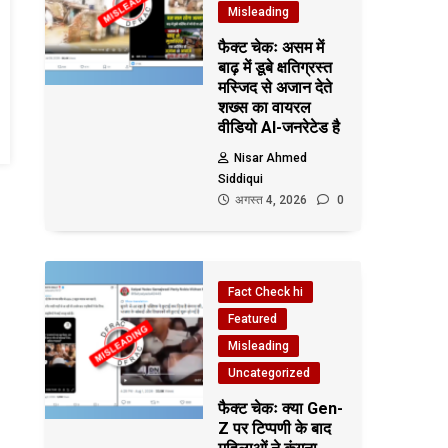
Misleading
फैक्ट चेकः असम में
बाढ़ में डूबे क्षतिग्रस्त
मस्जिद से अजान देते
शख्स का वायरल
वीडियो AI-जनरेटेड है
Nisar Ahmed
Siddiqui
अगस्त 4, 2026
0
Fact Check hi
Featured
Misleading
Uncategorized
फैक्ट चेकः क्या Gen-
Z पर टिप्पणी के बाद