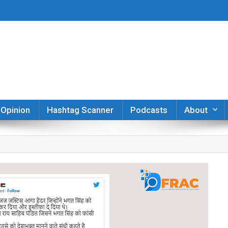
er
Opinion
Hashtag Scanner
Podcasts
About