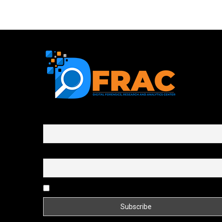
First name or full name
Email
By continuing, you accept the privacy policy