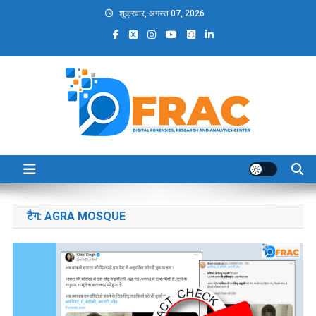
Skip
शुक्रवार, अगस्त 07, 2026
to
content
DFRAC_ORG
Digital Forensics, Research and Analytics Center
टैग:
AGRA MOSQUE