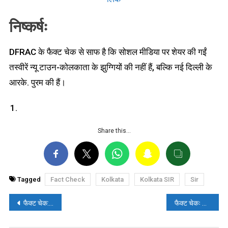
निष्कर्षः
DFRAC के फैक्ट चेक से साफ है कि सोशल मीडिया पर शेयर की गईं
तस्वीरें न्यू टाउन-कोलकाता के झुग्गियों की नहीं हैं, बल्कि नई दिल्ली के
आरके. पुरम की हैं।
Share this…
Tagged
Fact Check
Kolkata
Kolkata SIR
Sir
पोस्ट
फैक्ट चेक: क्या पीएम मोदी की रैली में शामिल होने पर देवभूमि उत्तराखंड विश्वविद्यालय छात्रों को देगा 50 अंक? जानिए सच्चाई
फैक्ट चेकः ललन सिंह ने “नीतीश कुमार CM उम्मीदवार नहीं हैं” का बयान नहीं दिया, क्रॉप्ड वीडियो के साथ भ्रामक दावा वायरल
नेविगेशन