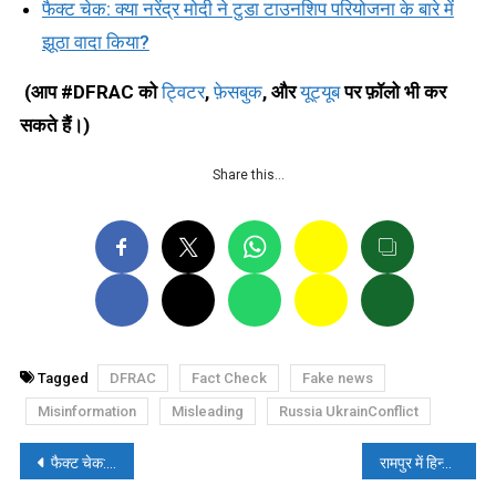
फैक्ट चेक: क्या नरेंद्र मोदी ने टुडा टाउनशिप परियोजना के बारे में
झूठा वादा किया?
(आप #DFRAC को
ट्विटर
,
फ़ेसबुक
,
और
यूट्यूब
पर फ़ॉलो भी कर
सकते हैं।)
Share this…
Tagged
DFRAC
Fact Check
Fake news
Misinformation
Misleading
Russia UkrainConflict
पोस्ट
फैक्ट चेक: महिला को अपनी बाहों में उठाने वाली राहुल गांधी की तस्वीर का जानिए सच
रामपुर में हिन्दू लड़की से मुस्लिमों ने की छेड़खानी, विरोध करने पर भाई को पीटा, पढ़ें-फ़ैक्ट चेक