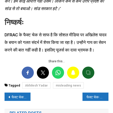
करें। हमें कोई आपत्ति नहीं उसमें। लेकिन कम से कम उत्तर प्रदेश को
सांड से तो बचाओ। सांड सरकार हटे।’
निष्कर्षः
DFRAC के फैक्ट चेक से साफ है कि सोशल मीडिया पर अखिलेश यादव
के बयान को गलत संदर्भ में शेयर किया जा रहा है। उन्होंने गाय का सेवन
करने की बात नहीं कही है। इसलिए यूजर्स का दावा भ्रामक है।
Share this…
Tagged
Akhilesh Yadav
misleading news
पोस्ट
फैक्ट चेक: क्या भारत की धमकियों के जवाब में, चीन ने अरब सागर में अपना विमानवाहक पोत स्ट्राइक ग्रुप को तैनात किया? जानिए सच्चाई
फैक्ट चेकः रायबरेली में महिला पुलिसकर्मी की गोली मारकर हत्या का दावा भ्रामक है, वायरल वीडियो फिल्म शूटिंग का है
नेविगेशन