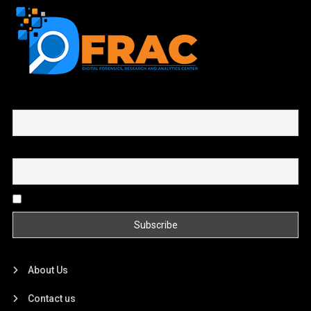
First name or full name
Email
By continuing, you accept the privacy policy
About Us
Contact us