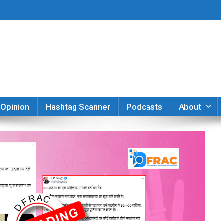
er
Opinion
Hashtag Scanner
Podcasts
About