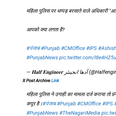
महिला पुलिस पर थप्पड़ बरसाते वाले अधिकारी "
आपको क्या लगता है?
#पंजाब
#Punjab
#CMOffice
#IPS
#Ashis
#PunjabNews
pic.twitter.com/l8e4HZ5
— 𝐇𝐚𝐥𝐟 𝐄𝐧𝐠𝐢𝐧𝐞𝐞𝐫 آدھا انجینئر
X Post Archive
Link
महिला पुलिस ने उगाही का मामला दर्ज कराया तो
कपूर है।
#पंजाब
#Punjab
#CMOffice
#IPS
#PunjabNews
#TheNagariMedia
pic.t