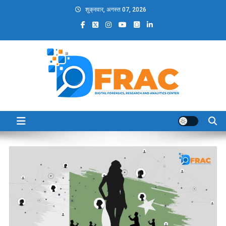
Skip
शुक्रवार, अगस्त 07, 2026
to
content
DFRAC_ORG
Digital Forensics, Research and Analytics Center