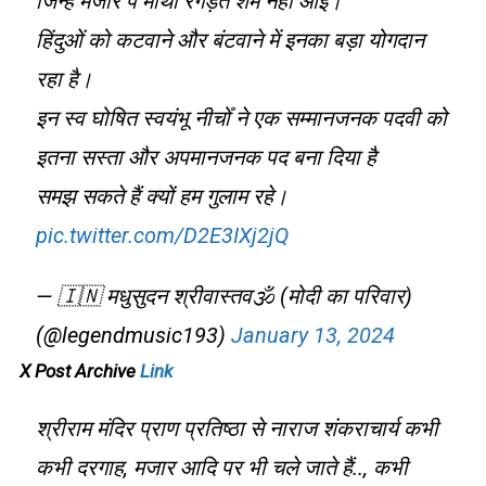
जिन्हे मजार पे माथा रगड़ते शर्म नही आई।
हिंदुओं को कटवाने और बंटवाने में इनका बड़ा योगदान
रहा है।
इन स्व घोषित स्वयंभू नीचोँ ने एक सम्मानजनक पदवी को
इतना सस्ता और अपमानजनक पद बना दिया है
समझ सकते हैं क्यों हम गुलाम रहे।
pic.twitter.com/D2E3IXj2jQ
— 🇮🇳 मधुसुदन श्रीवास्तव🕉️ (मोदी का परिवार)
(@legendmusic193)
January 13, 2024
X Post Archive
Link
श्रीराम मंदिर प्राण प्रतिष्ठा से नाराज शंकराचार्य कभी
कभी दरगाह, मजार आदि पर भी चले जाते हैं.., कभी