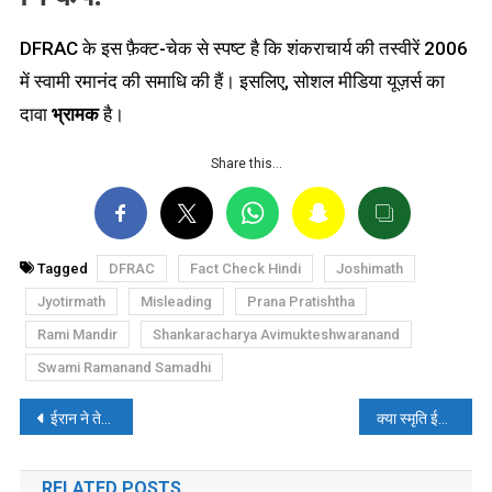
DFRAC के इस फ़ैक्ट-चेक से स्पष्ट है कि शंकराचार्य की तस्वीरें 2006
में स्वामी रमानंद की समाधि की हैं। इसलिए, सोशल मीडिया यूज़र्स का
दावा
भ्रामक
है।
Share this…
Tagged
DFRAC
Fact Check Hindi
Joshimath
Jyotirmath
Misleading
Prana Pratishtha
Rami Mandir
Shankaracharya Avimukteshwaranand
Swami Ramanand Samadhi
पोस्ट
ईरान ने तेल से भरे अमेरिकी जहाज पर कब्जा किया? पढ़ें- फैक्ट चेक
क्या स्मृति ईरानी के दौरे के बाद मदीना में सड़कों को धोया गया? पढ़ें- फैक्ट चेक
नेविगेशन
RELATED POSTS