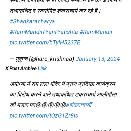
सनातन विरोधियों से भी ज्यादा सनातन धर्म का अपमान ये
तथाकथित व स्वघोषित शंकराचार्य कर रहे हैं।
#Shankaracharya
#RamMandirPranPratishta
#RamMandir
pic.twitter.com/bTyiH5237E
— मुकुन्द (@hare_krishnaa)
January 13, 2024
X Post Archive
Link
अयोध्या में राम लला मंदिर में प्राण प्रतिष्ठा कार्यक्रम
का विरोध करने वाले तथाकथित शंकराचार्य आलीमौला
की मजार पर😞😡😡😡😡
#शंकराचार्यों
pic.twitter.com/tOzG1Zr8Is