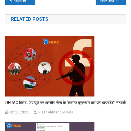
पोस्ट
फिलिस्तीन युद्ध पर किम जोंग उन ने अमेरिकी राष्ट्रपति बाइडेन को पागल कहा? पढ़ें- फैक्ट चेक
फैक्ट चेक: सड़कों पर पड़े फिलस्तीनी बच्चों के शवो के वायरल वीडियो की जानिए सच्चाई
नेविगेशन
RELATED POSTS
DFRAC विशेषः फेसबुक पर भारतीय सेना के खिलाफ दुष्प्रचार कर रहा बांग्लादेशी नेटवर्क
जून 25, 2025
Nisar Ahmed Siddiqui