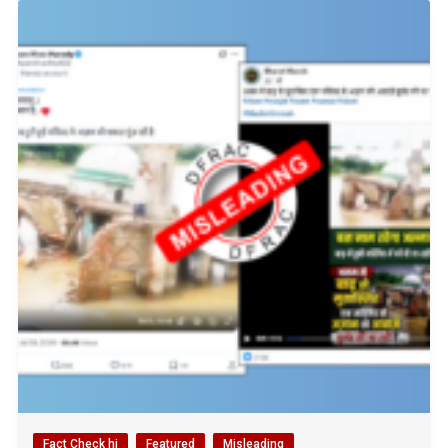
Fact Check hi
Featured
Misleading