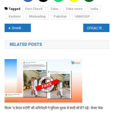
Tagged
Fact Check
Fake
Fake news
India
Kashmir
Misleading
Pakistan
UNMOGIP
पोस्ट
डेनमार्क का नया क़ानून, अब मुस्लिम नहीं दे सकेंगे वोट? पढ़ें, वायरल दावे का फ़ैक्ट-चेक
DFRAC विशेषः पाकिस्तान से संचालित खालिस्तान समर्थक अकाउंट का विश्लेषण
नेविगेशन
RELATED POSTS
फिल्म ‘द केरल स्टोरी’ की अभिनेत्री ने मुस्लिम युवक से शादी की है? पढ़ें- फैक्ट चेक