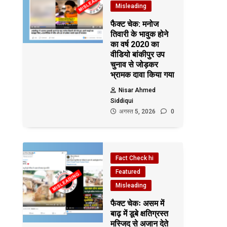
Misleading
फैक्ट चेक: मनोज
तिवारी के भावुक होने
का वर्ष 2020 का
वीडियो बांकीपुर उप
चुनाव से जोड़कर
भ्रामक दावा किया गया
Nisar Ahmed
Siddiqui
अगस्त 5, 2026
0
Fact Check hi
Featured
Misleading
फैक्ट चेकः असम में
बाढ़ में डूबे क्षतिग्रस्त
मस्जिद से अजान देते