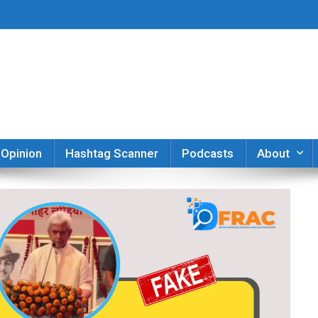
er
Opinion
Hashtag Scanner
Podcasts
About