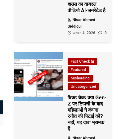
शख्स का वायरल
वीडियो AI-जनरेटेड है
Nisar Ahmed
Siddiqui
अगस्त 4, 2026
0
Fact Check hi
Featured
Misleading
Uncategorized
फैक्ट चेकः क्या Gen-
Z पर टिप्पणी के बाद
महिलाओं ने कंगना
रनौत की पिटाई की?
नहीं, यह दावा भ्रामक
है
Nisar Ahmed