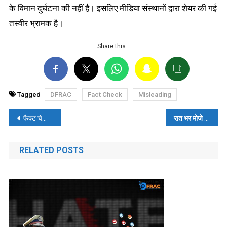
के विमान दुर्घटना की नहीं है। इसलिए मीडिया संस्थानों द्वारा शेयर की गई
तस्वीर भ्रामक है।
Share this…
Tagged
DFRAC
Fact Check
Misleading
पोस्ट
फैक्ट चेकः बिहार के छपरा में गंगा विलास क्रूज के फंसने का भ्रामक दावा वायरल
रात भर मोजे में आलू रखने से जुकाम और फ्लू का इलाज होता है? पढ़ें- फैक्ट चेक
नेविगेशन
RELATED POSTS