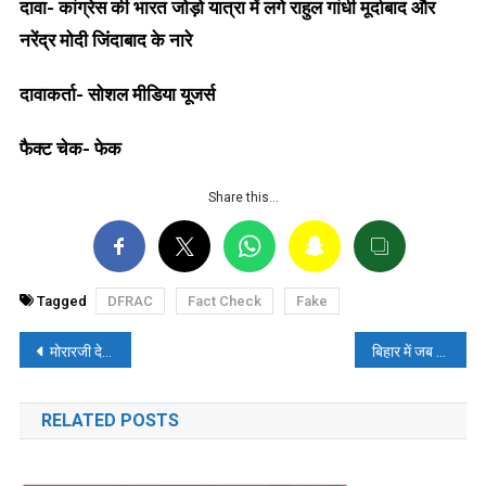
दावा- कांग्रेस की भारत जोड़ो यात्रा में लगे राहुल गांधी मूर्दाबाद और
नरेंद्र मोदी जिंदाबाद के नारे
दावाकर्ता- सोशल मीडिया यूजर्स
फैक्ट चेक- फेक
Share this…
Tagged
DFRAC
Fact Check
Fake
पोस्ट
मोरारजी देसाई ने पाकिस्तान से कहा- कश्मीर दे दूंगा, पर सभी मुस्लिमों को भी ले जाओ? पढ़ें- फ़ैक्ट चेक
बिहार में जब आडवाणी गिरफ्तार हुए तो फरार हो गए थे नरेंद्र मोदी? पढ़ें- फैक्ट चेक
नेविगेशन
RELATED POSTS