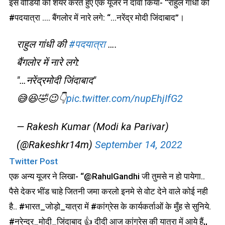
इस वीडियो को शेयर करते हुए एक यूजर ने दावा किया- “राहुल गांधी की
#पदयात्रा …. बैंगलोर में नारे लगे: “…नरेंद्र मोदी जिंदाबाद”।
राहुल गांधी की
#पदयात्रा
….
बैंगलोर में नारे लगे:
"…नरेंद्रमोदी जिंदाबाद"
😅😆🤣😉👇
pic.twitter.com/nupEhjIfG2
— Rakesh Kumar (Modi ka Parivar)
(@Rakeshkr14m)
September 14, 2022
Twitter Post
एक अन्य यूजर ने लिखा- “@RahulGandhi जी तुमसे न हो पायेगा..
पैसे देकर भींड चाहे जितनी जमा करलो इनमे से वोट देने वाले कोई नही
है.. #भारत_जोड़ो_यात्रा में #कांग्रेस के कार्यकर्ताओं के मुँह से सुनिये.
#नरेन्द्र_मोदी_जिंदाबाद 👍 दीदी आज कांग्रेस की यात्रा में आये हैं,,