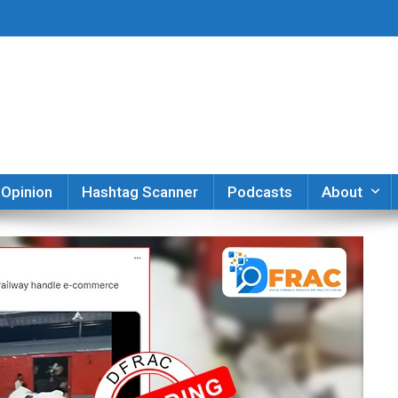
er
Opinion
Hashtag Scanner
Podcasts
About