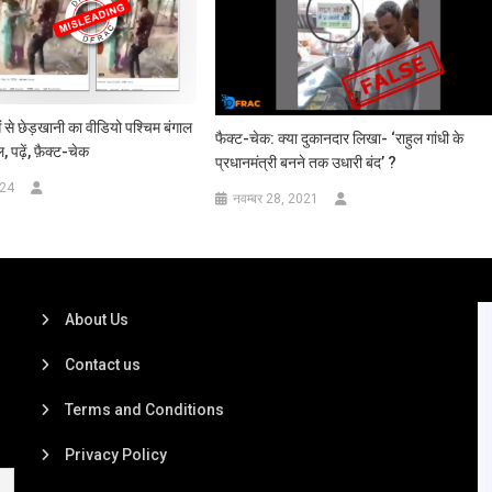
ओं से छेड़खानी का वीडियो पश्चिम बंगाल
फैक्ट-चेक: क्या दुकानदार लिखा- ‘राहुल गांधी के
पढ़ें, फ़ैक्ट-चेक
प्रधानमंत्री बनने तक उधारी बंद’ ?
024
नवम्बर 28, 2021
About Us
Contact us
Terms and Conditions
Privacy Policy