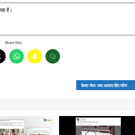
 रहा है।
Share this…
 फैक्ट चेक
फ़ैक्ट चेक: क्या आज़ाद हिंद फौज के खज़ाने की लूट में शामिल थे नेहरू?