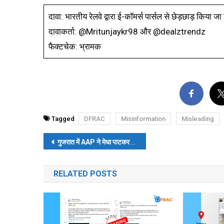
दावा: भारतीय रेलवे द्वारा ई-कॉमर्स पार्सल से छेड़छाड़ किया जा
दावाकर्ता: @Mritunjaykr98 और @dealztrendz
फैक्टचेक: भ्रामक
Tagged
DFRAC
Misinformation
Misleading
पोस्ट
गुजरात में
AAP
ने मेधा पाटकर को घोषित किया
CM
उम्मीदवार
?
पढ़ें-
नेविगेशन
RELATED POSTS