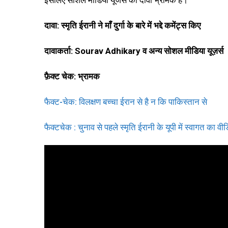
दावा: स्मृति ईरानी ने माँ दुर्गा के बारे में भद्दे कमेंट्स किए
दावाकर्ता: Sourav Adhikary व अन्य सोशल मीडिया यूज़र्स
फ़ैक्ट चेक: भ्रामक
फैक्ट-चेक: विलक्षण बच्चा ईरान से है न कि पाकिस्तान से
फैक्टचेक : चुनाव से पहले स्मृति ईरानी के यूपी में स्वागत का