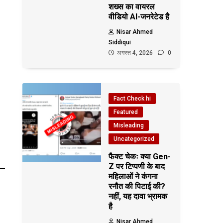
शख्स का वायरल
वीडियो AI-जनरेटेड है
Nisar Ahmed
Siddiqui
अगस्त 4, 2026
0
Fact Check hi
Featured
Misleading
Uncategorized
फैक्ट चेकः क्या Gen-
Z पर टिप्पणी के बाद
महिलाओं ने कंगना
रनौत की पिटाई की?
नहीं, यह दावा भ्रामक
है
Nisar Ahmed