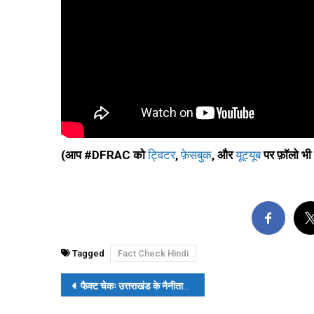
(आप #DFRAC को
ट्विटर
,
फ़ेसबुक
, और
यूट्यूब
पर फ़ॉलो भी
Tagged
Fact Check Hindi
पोस्ट
फैक्ट चेकः उत्तराखंड के नैनीताल में आए बाढ़ का पुराना वीडियो श्रीगंगानगर बाढ़ का बताकर वायरल
नेविगेशन