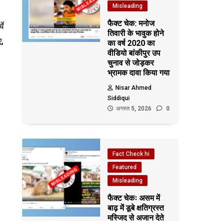
Misleading
फैक्ट चेक: मनोज
चे
तिवारी के भावुक होने
ए,
का वर्ष 2020 का
वीडियो बांकीपुर उप
चुनाव से जोड़कर
भ्रामक दावा किया गया
Nisar Ahmed
Siddiqui
अगस्त 5, 2026
0
Fact Check hi
Featured
Misleading
फैक्ट चेकः असम में
बाढ़ में डूबे क्षतिग्रस्त
मस्जिद से अजान देते